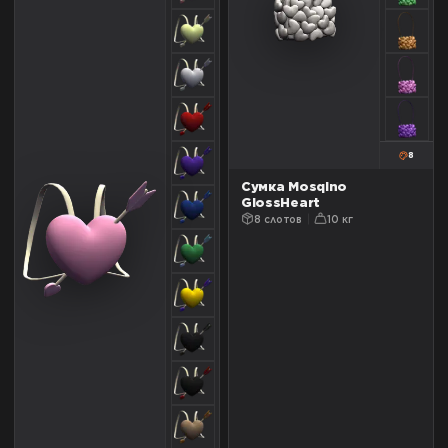
8
Сумка Mosqino
GlossHeart
8 слотов
10 кг