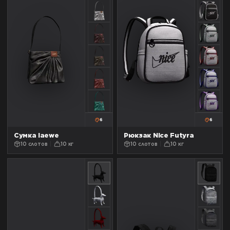
6
6
Сумка laewe
Рюкзак Nice Futyra
10 слотов
10 кг
10 слотов
10 кг