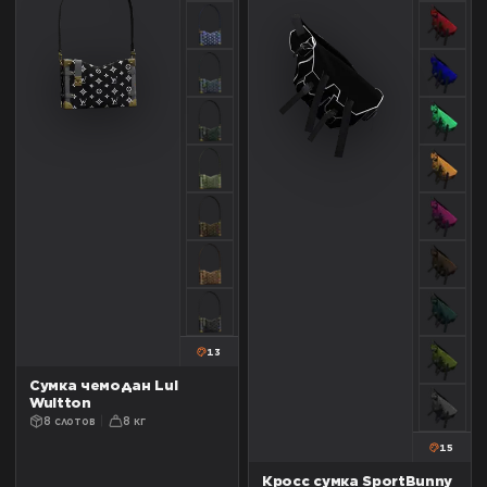
13
Сумка чемодан Lui
Wuitton
8 слотов
8 кг
15
Кросс сумка SportBunny