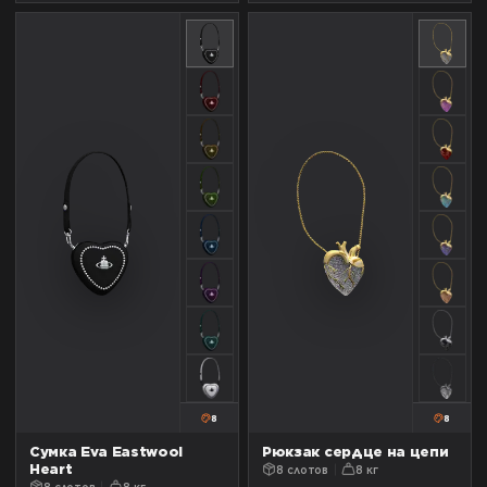
8
8
Сумка Eva Eastwool
Рюкзак сердце на цепи
Heart
8 слотов
8 кг
8 слотов
8 кг