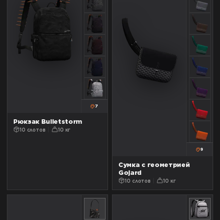
7
Рюкзак Bulletstorm
10 слотов
10 кг
9
Сумка с геометрией
Gojard
10 слотов
10 кг