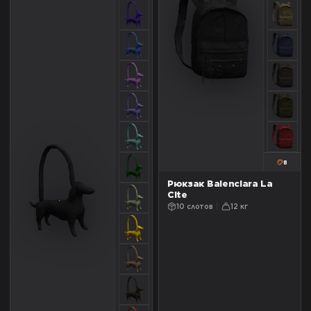
8
Рюкзак Balenciara La
Cite
10 слотов
12 кг