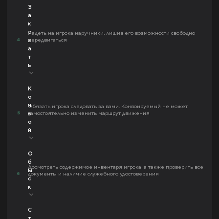
З
а
к
о
Надеть на игрока наручники, лишив его возможности свободно
4
передвигаться
в
а
т
ь
К
о
н
Обязать игрока следовать за вами. Конвоируемый не может
5
самостоятельно изменить маршрут движения
в
о
й
О
б
Досмотреть содержимое инвентаря игрока, а также проверить все
ы
6
документы и наличие служебного удостоверения
с
к
С
т