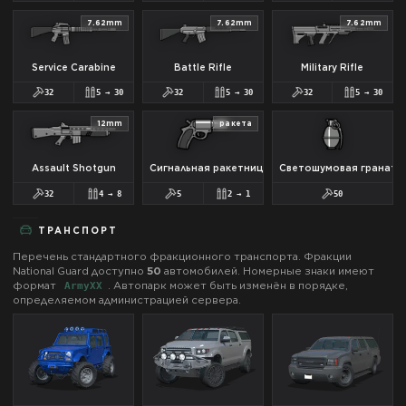
7.62mm
7.62mm
7.62mm
Service Carabine
Battle Rifle
Military Rifle
32
5
→
30
32
5
→
30
32
5
→
30
12mm
ракета
Assault Shotgun
Сигнальная ракетница
Светошумовая граната
32
4
→
8
5
2
→
1
50
ТРАНСПОРТ
Перечень стандартного фракционного транспорта. Фракции
National Guard
доступно
50
автомобилей.
Номерные знаки имеют
формат
.
Автопарк может быть изменён в порядке,
Army
XX
определяемом администрацией сервера.