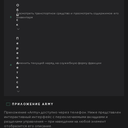
О
б
Досмотреть транспортное средство и просмотреть содержимое его
ы
3
инвентаря
с
к
П
е
р
е
о
д
Сменить текущий наряд на служебную форму фракции
4
е
т
ь
с
я
ПРИЛОЖЕНИЕ
ARMY
Приложение «
Army
» доступно через телефон. Ниже представлен
интерактивный интерфейс с переключаемыми вкладками и
разделами управления — при наведении на любой элемент
отобразится его описание.