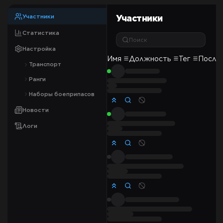
Участники
Участники
Статистика
Поиск
Настройка
Имя
Должность
Тег
После
Транспорт
Ранги
Наборы боеприпасов
Новости
Логи