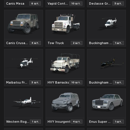
Canis Mesa
Vapid Contender
Declasse Granger Unmarked
6
шт.
10
шт.
3
шт.
Canis Crusader
Tow Truck
Buckingham Maverick
4
шт.
2
шт.
1
шт.
Maibatsu Frogger
HVY Barracks
Buckingham Luxor
3
шт.
10
шт.
1
шт.
Western Rogue
HVY Insurgent
Enus Super Diamond
1
шт.
4
шт.
1
шт.