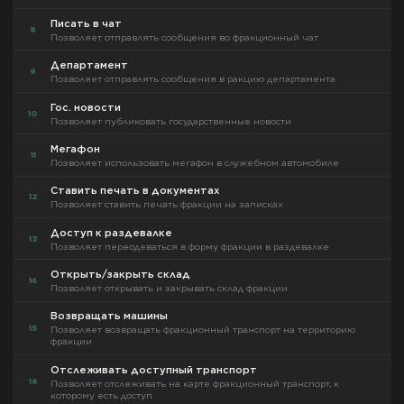
Писать в чат
8
Позволяет отправлять сообщения во фракционный чат
Департамент
9
Позволяет отправлять сообщения в ракцию департамента
Гос. новости
10
Позволяет публиковать государственные новости
Мегафон
11
Позволяет использовать мегафон в служебном автомобиле
Ставить печать в документах
12
Позволяет ставить печать фракции на записках
Доступ к раздевалке
13
Позволяет переодеваться в форму фракции в раздевалке
Открыть/закрыть склад
14
Позволяет открывать и закрывать склад фракции
Возвращать машины
15
Позволяет возвращать фракционный транспорт на территорию
фракции
Отслеживать доступный транспорт
16
Позволяет отслеживать на карте фракционный транспорт, к
которому есть доступ