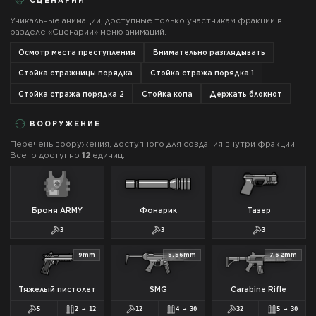
Уникальные анимации, доступные только участникам фракции в
разделе «Сценарии» меню анимаций.
Осмотр места преступления
Внимательно разглядывать
Стойка стражницы порядка
Стойка стража порядка 1
Стойка стража порядка 2
Стойка копа
Держать блокнот
ВООРУЖЕНИЕ
Перечень вооружения, доступного для создания внутри фракции.
Всего доступно
12
единиц.
Броня ARMY
Фонарик
Тазер
3
3
3
9mm
5.56mm
7.62mm
Тяжелый пистолет
SMG
Carabine Rifle
5
2
→
12
12
4
→
30
32
5
→
30