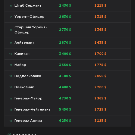
2 430 $
1 215 $
Штаб Сержант
6
2 630 $
1 315 $
Уорент-Офицер
7
Старший Уорент-
2 730 $
1 365 $
8
Офицер
2 870 $
1 435 $
Лейтенант
9
3 400 $
1 700 $
Капитан
10
3 550 $
1 775 $
Майор
11
4 100 $
2 050 $
Подполковник
12
4 400 $
2 200 $
Полковник
13
4 730 $
2 365 $
Генерал-Майор
14
5 450 $
2 725 $
Генерал-Лейтенант
15
6 250 $
3 125 $
Генерал Армии
16
СЦЕНАРИИ