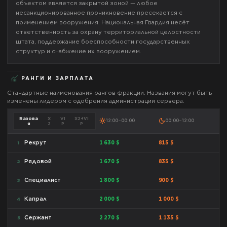
объектом является закрытой зоной — любое
несанкционированное проникновение пресекается с
применением вооружения. Национальная Гвардия несёт
ответственность за охрану территориальной целостности
штата, поддержание боеспособности государственных
структур и снабжение их вооружением.
РАНГИ И ЗАРПЛАТА
Стандартные наименования рангов фракции. Названия могут быть
изменены лидером с одобрения администрации сервера.
Базова
X
VI
X2+VI
12:00–00:00
00:00–12:00
я
2
P
P
1 630 $
815 $
Рекрут
1
1 670 $
835 $
Рядовой
2
1 800 $
900 $
Специалист
3
2 000 $
1 000 $
Капрал
4
2 270 $
1 135 $
Сержант
5