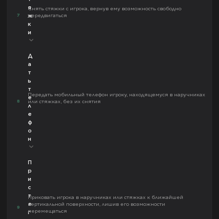
я
Снять стяжки с игрока, вернув ему возможность свободно
7
передвигаться
ж
к
и
Д
а
т
ь
т
Передать мобильный телефон игроку, находящемуся в наручниках
е
8
или стяжках, без их снятия
л
е
ф
о
н
П
р
и
с
т
Приковать игрока в наручниках или стяжках к ближайшей
е
вертикальной поверхности, лишив его возможности
9
перемещаться
г