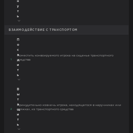
н
у
т
ь
ВЗАИМОДЕЙСТВИЕ С ТРАНСПОРТОМ
П
о
с
а
Поместить конвоируемого игрока на сиденье транспортного
1
средства
д
и
т
ь
В
ы
т
а
Принудительно извлечь игрока, находящегося в наручниках или
2
стяжках, из транспортного средства
щ
и
т
ь