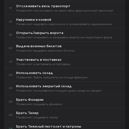
Отслеживать весь транспорт
17
Позволяет отслеживать на карте весь фракционный транспорт
Наручники и конвой
18
Позволяет надевать наручники и конвоировать задержанных
Открыть/закрыть ворота
19
Позволяет открывать и закрывать ворота на территории форта
Выдача военных билетов
20
Позволяет выдавать военные билеты
Участвовать в поставках
21
Позволяет участвовать в поставках
Использовать склад
22
Позволяет брать предметы со склада фракции
Использовать закрытый склад
23
Позволяет пользоваться складом даже когда он закрыт
Брать Фонарик
24
Позволяет создавать фонарик
Брать Тазер
25
Позволяет создавать тазер
Брать Тяжелый пистолет и патроны
26