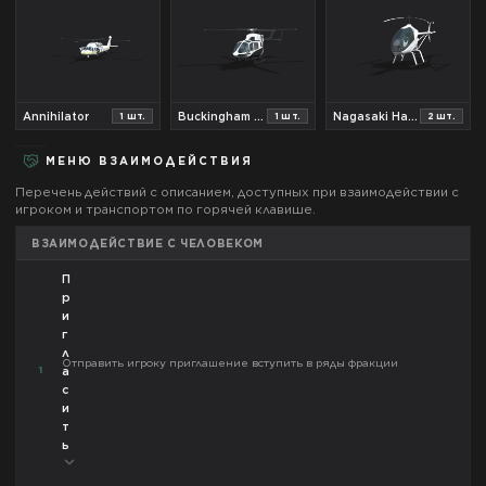
Annihilator
Buckingham SuperVolito
Nagasaki Havok
1
шт.
1
шт.
2
шт.
МЕНЮ ВЗАИМОДЕЙСТВИЯ
Перечень действий с описанием, доступных при взаимодействии с
игроком и транспортом по горячей клавише.
ВЗАИМОДЕЙСТВИЕ С ЧЕЛОВЕКОМ
П
р
и
г
л
Отправить игроку приглашение вступить в ряды фракции
1
а
с
и
т
ь