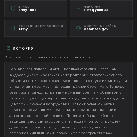
BRAWL
МЕНЮ «М»
army · dep
Нет функций
ДОСТУПНЫЕ ПРИЛОЖЕНИЯ
ДОСТУПНЫЕ САЙТЫ
Army
database.gov
ИСТОРИЯ
Описание и лор фракции в игровом контексте.
San-Andreas National Guard — военная фракция штата Сан-
Андреас, дислоцированная на территории стратегического
объекта Fort Zancudo, расположенного в округе Блэйн Каунти
у подножия горы Маунт Джозайя, вблизи болот Лаго Занкудо.
База является единственным крупным военным объектом в
штате и служит одновременно воздушной базой, командным
центром и складом вооружения. Объект оснащён двумя
взлётно-посадочными полосами, несколькими ангарами и
автопарком военной техники. Периметр базы надёжно
защищён высоким забором с антиподъёмной конструкцией,
двумя контрольно-пропускными пунктами и десятью
сторожевыми вышками. Воздушное пространство над