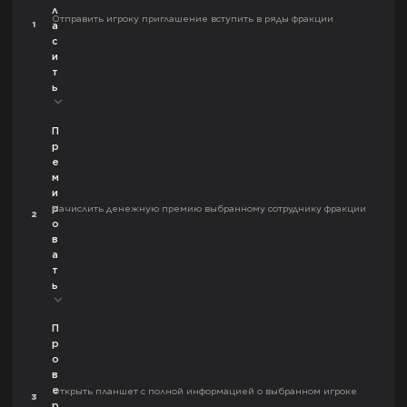
л
Отправить игроку приглашение вступить в ряды фракции
1
а
с
и
т
ь
П
р
е
м
и
р
Начислить денежную премию выбранному сотруднику фракции
2
о
в
а
т
ь
П
р
о
в
е
Открыть планшет с полной информацией о выбранном игроке
3
р