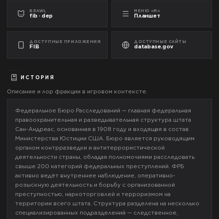
BRAWL
МЕНЮ «М»
fib · dep
Планшет
ДОСТУПНЫЕ ПРИЛОЖЕНИЯ
ДОСТУПНЫЕ САЙТЫ
FIB
database.gov
ИСТОРИЯ
Описание и лор фракции в игровом контексте.
Федеральное Бюро Расследований — главная федеральная
правоохранительная и разведывательная структура штата
Сан-Андреас, основанная в 1908 году и входящая в состав
Министерства Юстиции США. Бюро является руководящим
органом контрразведки и антитеррористической
деятельности страны, обладая полномочиями расследовать
свыше 200 категорий федеральных преступлений. ФРБ
активно ведёт внутреннее наблюдение, оперативно-
розыскную деятельность и борьбу с организованной
преступностью, наркоторговлей и терроризмом на
территории всего штата. Структура разделена на несколько
специализированных подразделений — следственное,