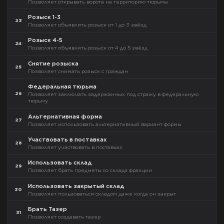
Позволяет открывать ворота на территорию тюрьмы
Розыск 1-3
23
Позволяет объявлять розыск от 1 до 3 звёзд
Розыск 4-5
24
Позволяет объявлять розыск от 4 до 5 звёзд
Снятие розыска
25
Позволяет снимать розыск с граждан
Федеральная тюрьма
26
Позволяет заключать задержанных под стражу в федеральную
тюрьму
Альтернативная форма
27
Позволяет использовать альтернативный вариант формы
Участвовать в поставках
28
Позволяет участвовать в поставках
Использовать склад
29
Позволяет брать предметы со склада фракции
Использовать закрытый склад
30
Позволяет пользоваться складом даже когда он закрыт
Брать Тазер
31
Позволяет создавать тазер