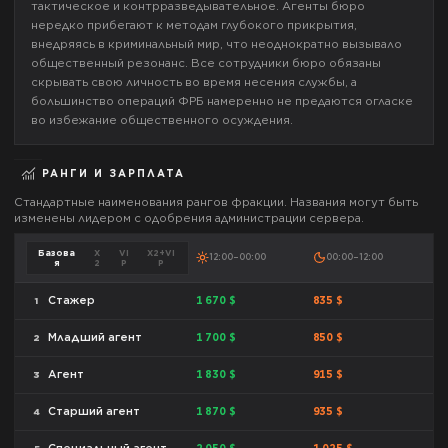
тактическое и контрразведывательное. Агенты бюро
нередко прибегают к методам глубокого прикрытия,
внедряясь в криминальный мир, что неоднократно вызывало
общественный резонанс. Все сотрудники бюро обязаны
скрывать свою личность во время несения службы, а
большинство операций ФРБ намеренно не предаются огласке
во избежание общественного осуждения.
РАНГИ И ЗАРПЛАТА
Стандартные наименования рангов фракции. Названия могут быть
изменены лидером с одобрения администрации сервера.
Базова
X
VI
X2+VI
12:00–00:00
00:00–12:00
я
2
P
P
1 670 $
835 $
Стажер
1
1 700 $
850 $
Младший агент
2
1 830 $
915 $
Агент
3
1 870 $
935 $
Старший агент
4