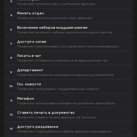
4
Позволяет изменять ранг участникам фракции
Менять отдел
5
Позволяет менять участникам отдел фракции
Включение наборов младшим рангам
6
Позволяет включать наборы оружия для младших рангов
Доступ к логам
7
Позволяет просматривать логи действий участников фракции
Писать в чат
8
Позволяет отправлять сообщения во фракционный чат
Департамент
9
Позволяет отправлять сообщения в ракцию департамента
Гос. новости
10
Позволяет публиковать государственные новости
Мегафон
11
Позволяет использовать мегафон в служебном автомобиле
Ставить печать в документах
12
Позволяет ставить печать фракции на записках
Доступ к раздевалке
13
Позволяет переодеваться в форму фракции в раздевалке