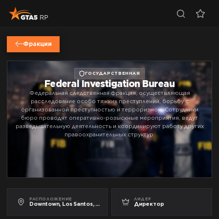
Фракции
ГОСУДАРСТВЕННАЯ
Federal Investigation Bureau
Федеральная следственная фракция, осуществляющая
расследование особо тяжких преступлений, борьбу с
организованной преступностью и терроризмом. Сотрудники
бюро проводят оперативно-розыскные мероприятия, ведут
разведывательную деятельность и координируют работу других
правоохранительных структур.
РАСПОЛОЖЕНИЕ
ЛИДЕР
Downtown, Los Santos, San Andreas
Директор