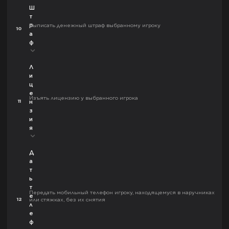
Ш
т
р
Выписать денежный штраф выбранному игроку
10
а
ф
Л
и
ц
е
Изъять лицензию у выбранного игрока
11
н
з
и
я
Д
а
т
ь
т
Передать мобильный телефон игроку, находящемуся в наручниках
е
12
или стяжках, без их снятия
л
е
ф