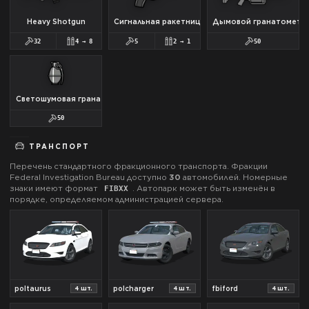
Heavy Shotgun
Сигнальная ракетница
Дымовой гранатомет
32
4
→
8
5
2
→
1
50
Светошумовая граната
50
ТРАНСПОРТ
Перечень стандартного фракционного транспорта. Фракции
Federal Investigation Bureau
доступно
30
автомобилей.
Номерные
знаки имеют формат
.
Автопарк может быть изменён в
FIB
XX
порядке, определяемом администрацией сервера.
poltaurus
polcharger
fbiford
4
шт.
4
шт.
4
шт.