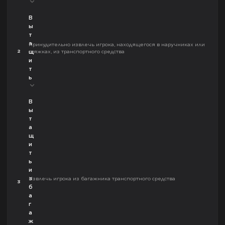
В
ы
т
а
Принудительно извлечь игрока, находящегося в наручниках или
2
стяжках, из транспортного средства
щ
и
т
ь
В
ы
т
а
щ
и
т
ь
и
з
Извлечь игрока из багажника транспортного средства
3
б
а
г
а
ж