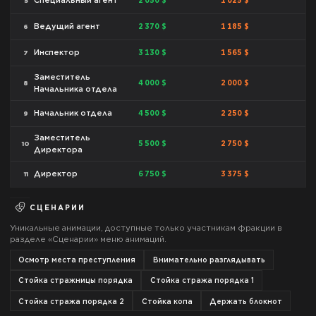
2 050 $
1 025 $
Специальный агент
5
2 370 $
1 185 $
Ведущий агент
6
3 130 $
1 565 $
Инспектор
7
Заместитель
4 000 $
2 000 $
8
Начальника отдела
4 500 $
2 250 $
Начальник отдела
9
Заместитель
5 500 $
2 750 $
10
Директора
6 750 $
3 375 $
Директор
11
СЦЕНАРИИ
Уникальные анимации, доступные только участникам фракции в
разделе «Сценарии» меню анимаций.
Осмотр места преступления
Внимательно разглядывать
Стойка стражницы порядка
Стойка стража порядка 1
Стойка стража порядка 2
Стойка копа
Держать блокнот