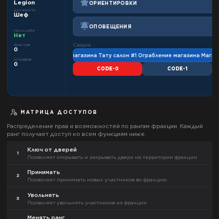
Legion
ОРИЕНТИРОВКИ
Должность
Шеф
ОПОВЕЩЕНИЯ
На службе
Нет
Сводка
Арестов
0
/7 #3 Ограбление магазина Тату салон #1 Ограбление магазина Магазин сп
Штрафов
0
CODE-0
CODE-1
МАТРИЦА ДОСТУПОВ
Распределение прав и возможностей по рангам фракции. Каждый
ранг получает доступ ко всем функциям ниже.
Ключ от дверей
1
Позволяет открывать и закрывать двери на территории фракции
Принимать
2
Позволяет принимать новых участников во фракцию
Увольнять
3
Позволяет увольнять участников из фракции
Менять ранг