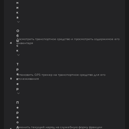
н
и
к
а
О
б
Досмотреть транспортное средство и просмотреть содержимое его
ы
4
инвентаря
с
к
Т
р
е
Установить GPS-трекер на транспортное средство для его
5
отслеживания
к
е
р
П
е
р
е
о
д
Сменить текущий наряд на служебную форму фракции
6