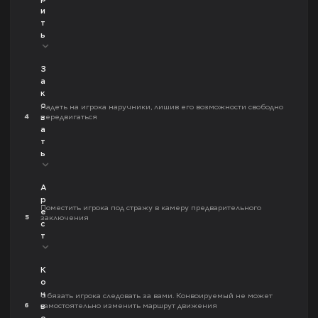
и
т
ь
З
а
к
о
Надеть на игрока наручники, лишив его возможности свободно
4
передвигаться
в
а
т
ь
А
р
Поместить игрока под стражу в камеру предварительного
е
5
заключения
с
т
К
о
н
Обязать игрока следовать за вами. Конвоируемый не может
6
самостоятельно изменить маршрут движения
в