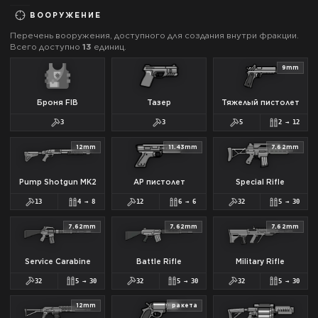
ВООРУЖЕНИЕ
Перечень вооружения, доступного для создания внутри фракции.
Всего доступно
13
единиц.
9mm
Броня FIB
Тазер
Тяжелый пистолет
3
3
5
2
→
12
12mm
11.43mm
7.62mm
Pump Shotgun MK2
AP пистолет
Special Rifle
13
4
→
8
12
6
→
6
32
5
→
30
7.62mm
7.62mm
7.62mm
Service Carabine
Battle Rifle
Military Rifle
32
5
→
30
32
5
→
30
32
5
→
30
12mm
ракета