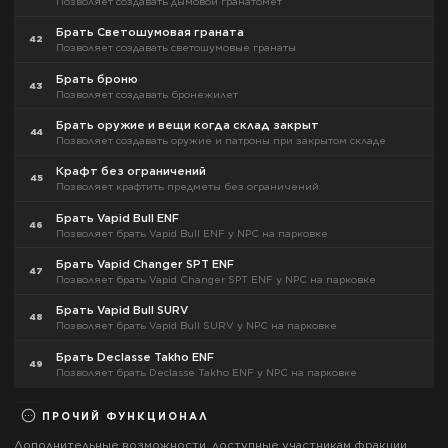
Позволяет создавать дымовой гранатомёт
Брать Светошумовая граната
42
Позволяет создавать светошумовые гранаты
Брать броню
43
Позволяет создавать бронежилет
Брать оружие и вещи когда склад закрыт
44
Позволяет создавать оружие и патроны при закрытом складе
Крафт без ограничений
45
Позволяет крафтить предметы без ограничений
Брать Vapid Bull ENF
46
Позволяет брать Vapid Bull ENF у NPC на парковке
Брать Vapid Changer SPT ENF
47
Позволяет брать Vapid Changer SPT ENF у NPC на парковке
Брать Vapid Bull SURV
48
Позволяет брать Vapid Bull SURV у NPC на парковке
Брать Declasse Takho ENF
49
Позволяет брать Declasse Takho ENF у NPC на парковке
ПРОЧИЙ ФУНКЦИОНАЛ
Дополнительные возможности, доступные участникам фракции.