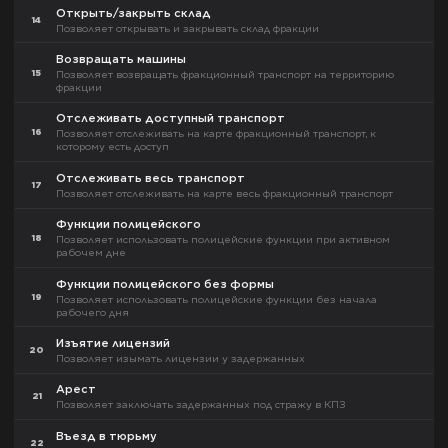
Открыть/закрыть склад
14
Позволяет открывать и закрывать склад фракции
Возвращать машины
15
Позволяет возвращать фракционный транспорт на территорию
фракции
Отслеживать доступный транспорт
16
Позволяет отслеживать на карте фракционный транспорт, к
которому есть доступ
Отслеживать весь транспорт
17
Позволяет отслеживать на карте весь фракционный транспорт
Функции полицейского
18
Позволяет использовать полицейские функции при активном
рабочем дне
Функции полицейского без формы
19
Позволяет использовать полицейские функции без начала
рабочего дня
Изъятие лицензий
20
Позволяет изымать лицензии у задержанных
Арест
21
Позволяет заключать задержанных под стражу в КПЗ
Въезд в тюрьму
22