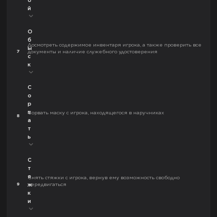
о
й
О
б
Досмотреть содержимое инвентаря игрока, а также проверить все
ы
7
документы и наличие служебного удостоверения
с
к
С
о
р
в
Сорвать маску с игрока, находящегося в наручниках
8
а
т
ь
С
т
я
Снять стяжки с игрока, вернув ему возможность свободно
9
передвигаться
ж
к
и