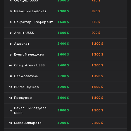
1 500 $
750 $
Офицер USSS
4
1 900 $
950 $
Младший адвокат
5
1 640 $
820 $
Секретарь Референт
6
1 800 $
900 $
Агент USSS
7
2 400 $
1 200 $
Адвокат
8
2 600 $
1 300 $
Event Менеджер
9
2 400 $
1 200 $
Спец. Агент USSS
10
2 700 $
1 350 $
Следователь
11
3 200 $
1 600 $
HR Менеджер
12
3 600 $
1 800 $
Прокурор
13
Начальник отдела
3 800 $
1 900 $
14
USSS
4 200 $
2 100 $
Глава Аппарата
15