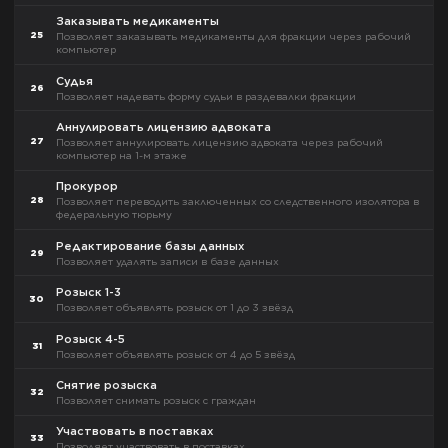
Заказывать медикаменты
25
Позволяет заказывать медикаменты для фракции через рабочий
компьютер
Судья
26
Позволяет надевать форму судьи в раздевалки фракции
Аннулировать лицензию адвоката
27
Позволяет аннулировать лицензию адвоката через рабочий
компьютер на 1-м этаже
Прокурор
28
Позволяет переводить заключенных со следственного изолятора в
федеральную тюрьму
Редактирование базы данных
29
Позволяет удалять записи в базе данных
Розыск 1-3
30
Позволяет объявлять розыск от 1 до 3 звёзд
Розыск 4-5
31
Позволяет объявлять розыск от 4 до 5 звёзд
Снятие розыска
32
Позволяет снимать розыск с граждан
Участвовать в поставках
33
Позволяет участвовать в поставках