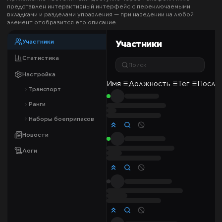
представлен интерактивный интерфейс с переключаемыми
вкладками и разделами управления — при наведении на любой
элемент отобразится его описание.
Участники
Участники
Статистика
Поиск
Настройка
Имя
Должность
Тег
После
Транспорт
Ранги
Наборы боеприпасов
Новости
Логи