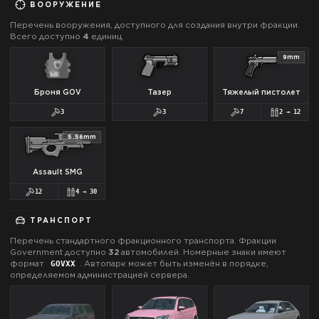
ВООРУЖЕНИЕ
Перечень вооружения, доступного для создания внутри фракции.
Всего доступно
4
единиц.
9mm
Броня GOV
Тазер
Тяжелый пистолет
3
3
7
2
→
12
5.56mm
Assault SMG
12
4
→
30
ТРАНСПОРТ
Перечень стандартного фракционного транспорта. Фракции
Government
доступно
32
автомобилей.
Номерные знаки имеют
формат
.
Автопарк может быть изменён в порядке,
GOV
XX
определяемом администрацией сервера.