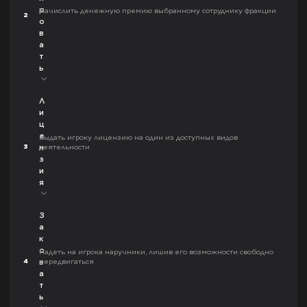
р
Начислить денежную премию выбранному сотруднику фракции
2
о
в
а
т
ь
Л
и
ц
е
Выдать игроку лицензию на один из доступных видов
3
деятельности
н
з
и
я
З
а
к
о
Надеть на игрока наручники, лишив его возможности свободно
4
передвигаться
в
а
т
ь