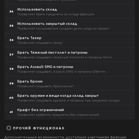
Использовать склад
34
Позволяет брать предметы со склада фракции
Использовать закрытый склад
35
Позволяет пользоваться складом даже когда он закрыт
Брать Тазер
36
Позволяет создавать тазер
Брать Тяжелый пистолет и патроны
37
Позволяет создавать тяжёлый пистолет и патроны 9mm
Брать Assault SMG и патроны
38
Позволяет создавать Assault SMG и патроны 5.56mm
Брать броню
39
Позволяет создавать бронежилет
Брать оружие и вещи когда склад закрыт
40
Позволяет создавать оружие и патроны при закрытом складе
Крафт без ограничений
41
Позволяет крафтить предметы без ограничений
ПРОЧИЙ ФУНКЦИОНАЛ
Дополнительные возможности, доступные участникам фракции.