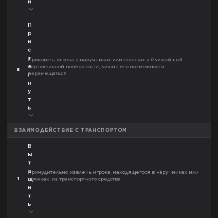
н
П
р
и
с
т
Приковать игрока в наручниках или стяжках к ближайшей
е
вертикальной поверхности, лишив его возможности
8
перемещаться
г
н
у
т
ь
ВЗАИМОДЕЙСТВИЕ С ТРАНСПОРТОМ
В
ы
т
а
Принудительно извлечь игрока, находящегося в наручниках или
1
стяжках, из транспортного средства
щ
и
т
ь