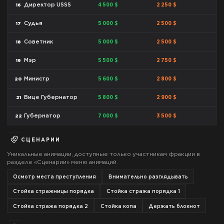
4 500 $
2 250 $
Директор USSS
16
5 000 $
2 500 $
Судья
17
5 000 $
2 500 $
Советник
18
5 500 $
2 750 $
Мэр
19
5 600 $
2 800 $
Министр
20
5 800 $
2 900 $
Вице Губернатор
21
7 000 $
3 500 $
Губернатор
22
СЦЕНАРИИ
Уникальные анимации, доступные только участникам фракции в
разделе «Сценарии» меню анимаций.
Осмотр места преступления
Внимательно разглядывать
Стойка стражницы порядка
Стойка стража порядка 1
Стойка стража порядка 2
Стойка копа
Держать блокнот