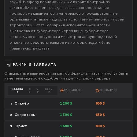
служб. В сферу полномочий GOV входит контроль за
налогообложением граждан, заказ и сопровождение
поставок медикаментов и материалов в государственные
организации, а также надзор за исполнением законов на всей
территории штата. Иерархия исполнительной власти
выстроена от губернатора через вице-губернатора,
генерального прокурора и министров до руководителей
отдельных ведомств, каждое из которых подотчётно
правительству штата.
РАНГИ И ЗАРПЛАТА
Стандартные наименования рангов фракции. Названия могут быть
изменены лидером с одобрения администрации сервера.
Базова
X
VI
X2+VI
12:00–00:00
00:00–12:00
я
2
P
P
1 200 $
600 $
Стажёр
1
1 300 $
650 $
Секретарь
2
1 600 $
800 $
Юрист
3