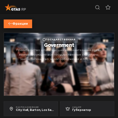
Фракции
ГОСУДАРСТВЕННАЯ
Government
Правительство штата, высший исполнительный орган,
контролирующий все государственные структуры,
законодательство, налогообложение и поставки.
РАСПОЛОЖЕНИЕ
ЛИДЕР
City Hall, Burton, Los Santos, San Andreas
Губернатор