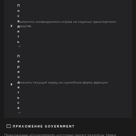
П
о
с
а
Поместить конвоируемого игрока на сиденье транспортного
2
средства
д
и
т
ь
П
е
р
е
о
д
Сменить текущий наряд на служебную форму фракции
3
е
т
ь
с
я
ПРИЛОЖЕНИЕ
GOVERNMENT
Приложение «
Government
» доступно через телефон. Ниже