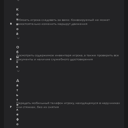
К
о
н
Обязать игрока следовать за вами. Конвоируемый не может
5
самостоятельно изменить маршрут движения
в
о
й
О
б
Досмотреть содержимое инвентаря игрока, а также проверить все
ы
6
документы и наличие служебного удостоверения
с
к
Д
а
т
ь
т
Передать мобильный телефон игроку, находящемуся в наручниках
е
7
или стяжках, без их снятия
л
е
ф
о