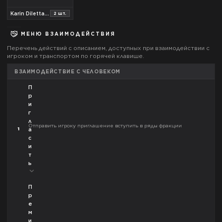
Karin Dilettante
2
шт.
МЕНЮ ВЗАИМОДЕЙСТВИЯ
Перечень действий с описанием, доступных при взаимодействии с
игроком и транспортом по горячей клавише.
ВЗАИМОДЕЙСТВИЕ С ЧЕЛОВЕКОМ
П
р
и
г
л
Отправить игроку приглашение вступить в ряды фракции
1
а
с
и
т
ь
П
р
е
м
и