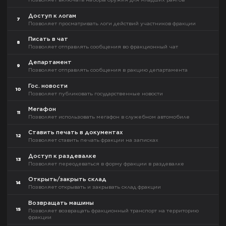
Доступ к логам
7
Позволяет просматривать логи действий участников фракции
Писать в чат
8
Позволяет отправлять сообщения во фракционный чат
Департамент
9
Позволяет отправлять сообщения в ракцию департамента
Гос. новости
10
Позволяет публиковать государственные новости
Мегафон
11
Позволяет использовать мегафон в служебном автомобиле
Ставить печать в документах
12
Позволяет ставить печать фракции на записках
Доступ к раздевалке
13
Позволяет переодеваться в форму фракции в раздевалке
Открыть/закрыть склад
14
Позволяет открывать и закрывать склад фракции
Возвращать машины
15
Позволяет возвращать фракционный транспорт на территорию
фракции