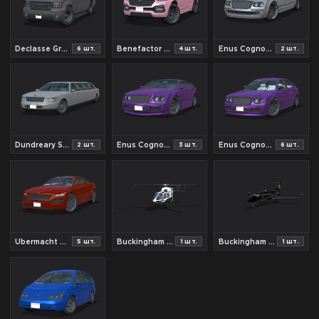
Declasse Granger Unmarked
Benefactor XLS Armored
Enus Cognoscenti Armored
6
шт.
4
шт.
2
шт.
Dundreary Stretch
Enus Cognoscenti Cabrio
Enus Cognoscenti 55
2
шт.
3
шт.
6
шт.
Ubermacht Revolter
Buckingham SuperVolito
Buckingham Luxor
5
шт.
1
шт.
1
шт.