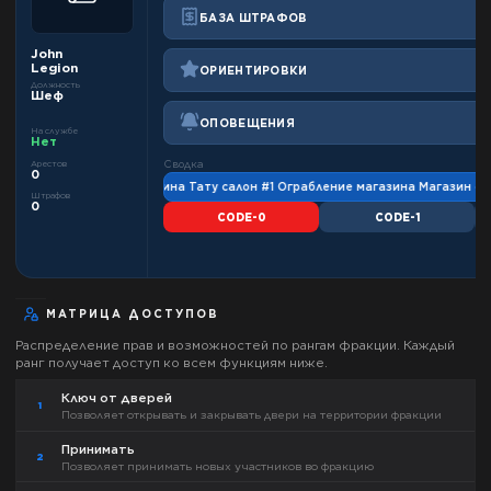
БАЗА ШТРАФОВ
John
Legion
ОРИЕНТИРОВКИ
Должность
Шеф
ОПОВЕЩЕНИЯ
На службе
Нет
Сводка
Арестов
0
 Ограбление магазина Тату салон #1 Ограбление магазина Магазин спортивн
Штрафов
0
CODE-0
CODE-1
МАТРИЦА ДОСТУПОВ
Распределение прав и возможностей по рангам фракции. Каждый
ранг получает доступ ко всем функциям ниже.
Ключ от дверей
1
Позволяет открывать и закрывать двери на территории фракции
Принимать
2
Позволяет принимать новых участников во фракцию