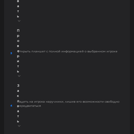
в
а
т
ь
П
р
о
в
е
Открыть планшет с полной информацией о выбранном игроке
3
р
и
т
ь
З
а
к
о
Надеть на игрока наручники, лишив его возможности свободно
4
передвигаться
в
а
т
ь