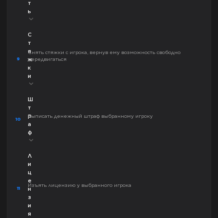
т
ь
С
т
я
Снять стяжки с игрока, вернув ему возможность свободно
9
передвигаться
ж
к
и
Ш
т
р
Выписать денежный штраф выбранному игроку
10
а
ф
Л
и
ц
е
Изъять лицензию у выбранного игрока
11
н
з
и
я