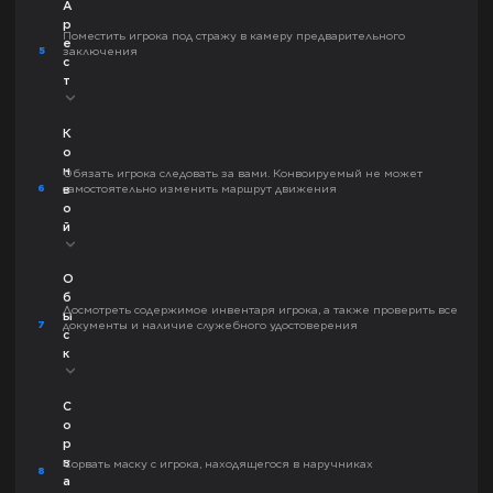
А
р
Поместить игрока под стражу в камеру предварительного
е
5
заключения
с
т
К
о
н
Обязать игрока следовать за вами. Конвоируемый не может
6
самостоятельно изменить маршрут движения
в
о
й
О
б
Досмотреть содержимое инвентаря игрока, а также проверить все
ы
7
документы и наличие служебного удостоверения
с
к
С
о
р
в
Сорвать маску с игрока, находящегося в наручниках
8
а