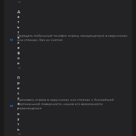
Д
а
т
ь
т
Передать мобильный телефон игроку, находящемуся в наручниках
е
12
или стяжках, без их снятия
л
е
ф
о
н
П
р
и
с
т
Приковать игрока в наручниках или стяжках к ближайшей
е
вертикальной поверхности, лишив его возможности
13
перемещаться
г
н
у
т
ь