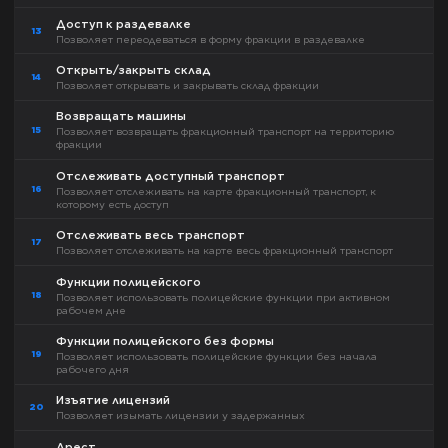
Доступ к раздевалке
13
Позволяет переодеваться в форму фракции в раздевалке
Открыть/закрыть склад
14
Позволяет открывать и закрывать склад фракции
Возвращать машины
15
Позволяет возвращать фракционный транспорт на территорию
фракции
Отслеживать доступный транспорт
16
Позволяет отслеживать на карте фракционный транспорт, к
которому есть доступ
Отслеживать весь транспорт
17
Позволяет отслеживать на карте весь фракционный транспорт
Функции полицейского
18
Позволяет использовать полицейские функции при активном
рабочем дне
Функции полицейского без формы
19
Позволяет использовать полицейские функции без начала
рабочего дня
Изъятие лицензий
20
Позволяет изымать лицензии у задержанных
Арест