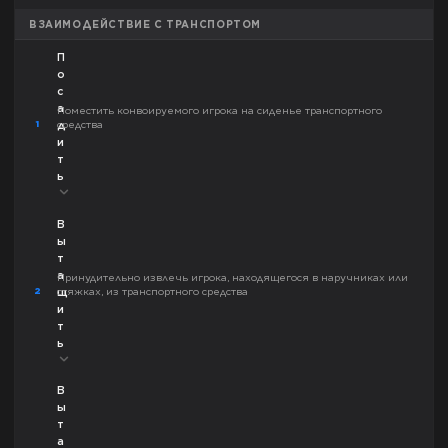
ВЗАИМОДЕЙСТВИЕ С ТРАНСПОРТОМ
П
о
с
а
Поместить конвоируемого игрока на сиденье транспортного
1
средства
д
и
т
ь
В
ы
т
а
Принудительно извлечь игрока, находящегося в наручниках или
2
стяжках, из транспортного средства
щ
и
т
ь
В
ы
т
а