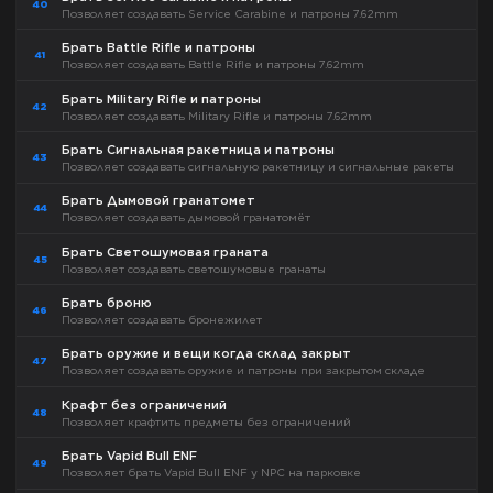
40
Позволяет создавать Service Carabine и патроны 7.62mm
Брать Battle Rifle и патроны
41
Позволяет создавать Battle Rifle и патроны 7.62mm
Брать Military Rifle и патроны
42
Позволяет создавать Military Rifle и патроны 7.62mm
Брать Сигнальная ракетница и патроны
43
Позволяет создавать сигнальную ракетницу и сигнальные ракеты
Брать Дымовой гранатомет
44
Позволяет создавать дымовой гранатомёт
Брать Светошумовая граната
45
Позволяет создавать светошумовые гранаты
Брать броню
46
Позволяет создавать бронежилет
Брать оружие и вещи когда склад закрыт
47
Позволяет создавать оружие и патроны при закрытом складе
Крафт без ограничений
48
Позволяет крафтить предметы без ограничений
Брать Vapid Bull ENF
49
Позволяет брать Vapid Bull ENF у NPC на парковке