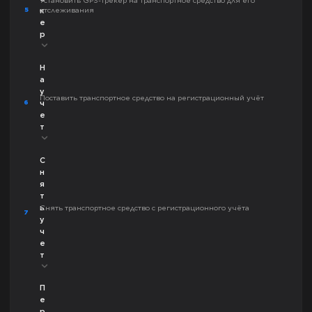
5
отслеживания
к
е
р
Н
а
у
Поставить транспортное средство на регистрационный учёт
6
ч
е
т
С
н
я
т
ь
Снять транспортное средство с регистрационного учёта
7
у
ч
е
т
П
е
р