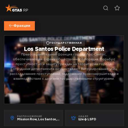
Фракции
ГОСУДАРСТВЕННАЯ
Los Santos Police Department
Правоохранительная фракция города Лос-Сантос,
обеспечивающая охрану общественного порядка, борьбу с
преступностью и защиту граждан на территории города.
Сотрудники департамента осуществляют патрулирование улиц,
расследование преступлений, задержание правонарушителей и
взаимодействие с другими государственными структурами.
РАСПОЛОЖЕНИЕ
ЛИДЕР
Mission Row, Los Santos, San Andreas
Шеф LSPD