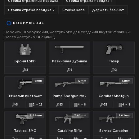
Стойка стражницы порядка
Стойка стража порядка 1
Стойка стража порядка 2
Стойка копа
Держать блокнот
ВООРУЖЕНИЕ
Перечень вооружения, доступного для создания внутри фракции.
Всего доступно
14
единиц.
Броня LSPD
Резиновая дубинка
Тазер
3
3
3
9mm
12mm
12mm
Тяжелый пистолет
Pump Shotgun MK2
Combat Shotgun
5
2
→
12
13
4
→
8
32
4
→
8
5.56mm
7.62mm
7.62mm
Tactical SMG
Carabine Rifle
Service Carabine