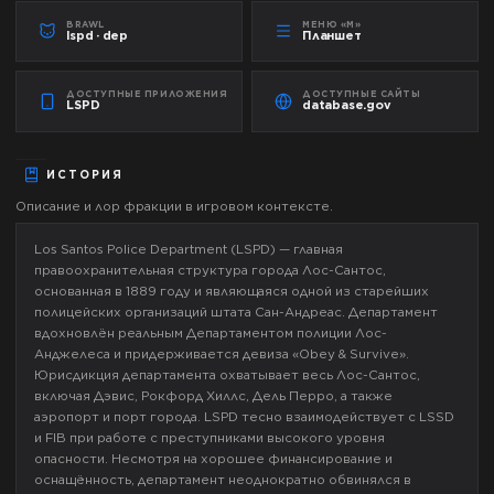
BRAWL
МЕНЮ «М»
lspd · dep
Планшет
ДОСТУПНЫЕ ПРИЛОЖЕНИЯ
ДОСТУПНЫЕ САЙТЫ
LSPD
database.gov
ИСТОРИЯ
Описание и лор фракции в игровом контексте.
Los Santos Police Department (LSPD) — главная
правоохранительная структура города Лос-Сантос,
основанная в 1889 году и являющаяся одной из старейших
полицейских организаций штата Сан-Андреас. Департамент
вдохновлён реальным Департаментом полиции Лос-
Анджелеса и придерживается девиза «Obey & Survive».
Юрисдикция департамента охватывает весь Лос-Сантос,
включая Дэвис, Рокфорд Хиллс, Дель Перро, а также
аэропорт и порт города. LSPD тесно взаимодействует с LSSD
и FIB при работе с преступниками высокого уровня
опасности. Несмотря на хорошее финансирование и
оснащённость, департамент неоднократно обвинялся в