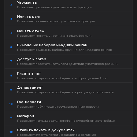
Увольнять
3
Позволяет увольнять участников из фракции
Менять ранг
4
Позволяет изменять ранг участникам фракции
Менять отдел
5
Позволяет менять участникам отдел фракции
Включение наборов младшим рангам
6
Позволяет включать наборы оружия для младших рангов
Доступ к логам
7
Позволяет просматривать логи действий участников фракции
Писать в чат
8
Позволяет отправлять сообщения во фракционный чат
Департамент
9
Позволяет отправлять сообщения в ракцию департамента
Гос. новости
10
Позволяет публиковать государственные новости
Мегафон
11
Позволяет использовать мегафон в служебном автомобиле
Ставить печать в документах
12
Позволяет ставить печать фракции на записках