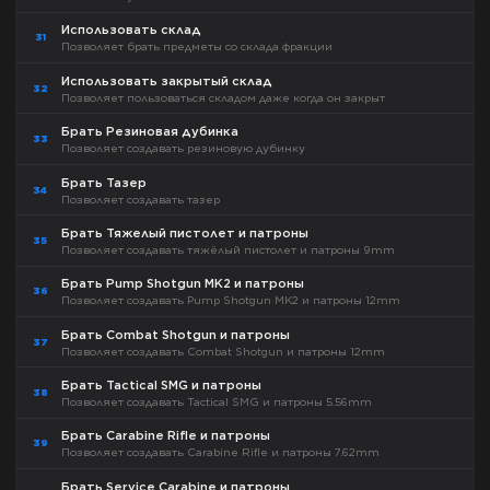
Использовать склад
31
Позволяет брать предметы со склада фракции
Использовать закрытый склад
32
Позволяет пользоваться складом даже когда он закрыт
Брать Резиновая дубинка
33
Позволяет создавать резиновую дубинку
Брать Тазер
34
Позволяет создавать тазер
Брать Тяжелый пистолет и патроны
35
Позволяет создавать тяжёлый пистолет и патроны 9mm
Брать Pump Shotgun MK2 и патроны
36
Позволяет создавать Pump Shotgun MK2 и патроны 12mm
Брать Combat Shotgun и патроны
37
Позволяет создавать Combat Shotgun и патроны 12mm
Брать Tactical SMG и патроны
38
Позволяет создавать Tactical SMG и патроны 5.56mm
Брать Carabine Rifle и патроны
39
Позволяет создавать Carabine Rifle и патроны 7.62mm
Брать Service Carabine и патроны