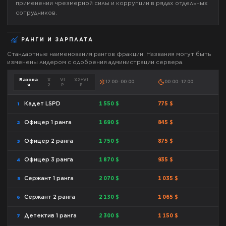
применении чрезмерной силы и коррупции в рядах отдельных
сотрудников.
РАНГИ И ЗАРПЛАТА
Стандартные наименования рангов фракции. Названия могут быть
изменены лидером с одобрения администрации сервера.
Базова
X
VI
X2+VI
12:00–00:00
00:00–12:00
я
2
P
P
1 550 $
775 $
Кадет LSPD
1
1 690 $
845 $
Офицер 1 ранга
2
1 750 $
875 $
Офицер 2 ранга
3
1 870 $
935 $
Офицер 3 ранга
4
2 070 $
1 035 $
Сержант 1 ранга
5
2 130 $
1 065 $
Сержант 2 ранга
6
2 300 $
1 150 $
Детектив 1 ранга
7