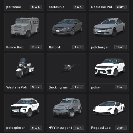
poltahoe
poltaurus
Declasse Police Transporter
5
шт.
4
шт.
2
шт.
Police Riot
fbiford
polcharger
2
шт.
2
шт.
11
шт.
Western Police Bike
Buckingham Maverick ENF
polsvr
5
шт.
2
шт.
2
шт.
polexplorer
HVY Insurgent
Pegassi Leonardo ENF
5
шт.
1
шт.
2
шт.