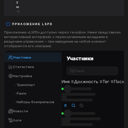
у
ю
ПРИЛОЖЕНИЕ
LSPD
Приложение «
LSPD
» доступно через телефон. Ниже представлен
интерактивный интерфейс с переключаемыми вкладками и
разделами управления — при наведении на любой элемент
отобразится его описание.
Участники
Участники
Статистика
Поиск
Настройка
Имя
Должность
Тег
После
Транспорт
Ранги
Наборы боеприпасов
Новости
Логи