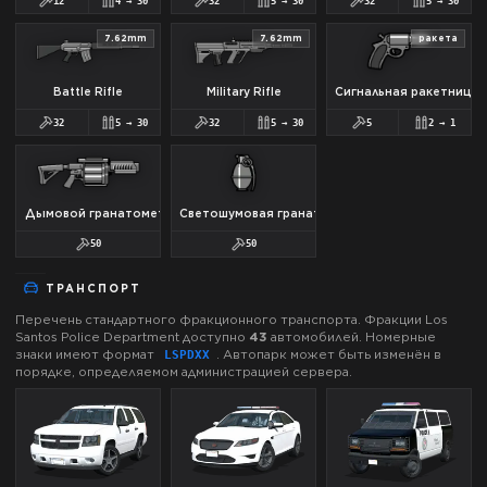
12
4
→
30
32
5
→
30
32
5
→
30
7.62mm
7.62mm
ракета
Battle Rifle
Military Rifle
Сигнальная ракетница
32
5
→
30
32
5
→
30
5
2
→
1
Дымовой гранатомет
Светошумовая граната
50
50
ТРАНСПОРТ
Перечень стандартного фракционного транспорта. Фракции
Los
Santos Police Department
доступно
43
автомобилей.
Номерные
знаки имеют формат
.
Автопарк может быть изменён в
LSPD
XX
порядке, определяемом администрацией сервера.