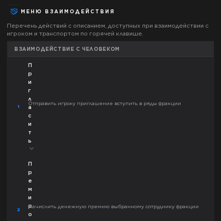
МЕНЮ ВЗАИМОДЕЙСТВИЯ
Перечень действий с описанием, доступных при взаимодействии с
игроком и транспортом по горячей клавише.
ВЗАИМОДЕЙСТВИЕ С ЧЕЛОВЕКОМ
П
р
и
г
л
Отправить игроку приглашение вступить в ряды фракции
1
а
с
и
т
ь
П
р
е
м
и
р
Начислить денежную премию выбранному сотруднику фракции
2
о