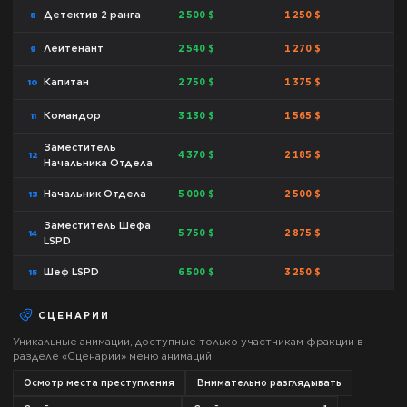
2 500 $
1 250 $
Детектив 2 ранга
8
2 540 $
1 270 $
Лейтенант
9
2 750 $
1 375 $
Капитан
10
3 130 $
1 565 $
Командор
11
Заместитель
4 370 $
2 185 $
12
Начальника Отдела
5 000 $
2 500 $
Начальник Отдела
13
Заместитель Шефа
5 750 $
2 875 $
14
LSPD
6 500 $
3 250 $
Шеф LSPD
15
СЦЕНАРИИ
Уникальные анимации, доступные только участникам фракции в
разделе «Сценарии» меню анимаций.
Осмотр места преступления
Внимательно разглядывать