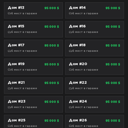
Дом #13
Дом #14
95 000 $
95 000 $
СТАНДАРТ
СТАНДАРТ
6
мест
в гараже
6
мест
в гараже
Дом #15
Дом #16
95 000 $
95 000 $
СТАНДАРТ
СТАНДАРТ
6
мест
в гараже
6
мест
в гараже
Дом #17
Дом #18
95 000 $
95 000 $
СТАНДАРТ
СТАНДАРТ
6
мест
в гараже
6
мест
в гараже
Дом #19
Дом #20
95 000 $
95 000 $
СТАНДАРТ
СТАНДАРТ
6
мест
в гараже
6
мест
в гараже
Дом #21
Дом #22
95 000 $
95 000 $
СТАНДАРТ
СТАНДАРТ
6
мест
в гараже
6
мест
в гараже
Дом #23
Дом #24
95 000 $
95 000 $
СТАНДАРТ
СТАНДАРТ
6
мест
в гараже
6
мест
в гараже
Дом #25
Дом #26
95 000 $
95 000 $
СТАНДАРТ
СТАНДАРТ
6
мест
в гараже
6
мест
в гараже