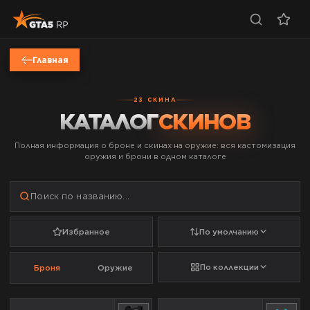
Главная
SKINS
23
СКИНА
КАТАЛОГ
СКИНОВ
Полная информация о броне и скинах на оружие: вся кастомизация
оружия и брони в одном каталоге
Избранное
По умолчанию
По коллекции
Броня
Оружие