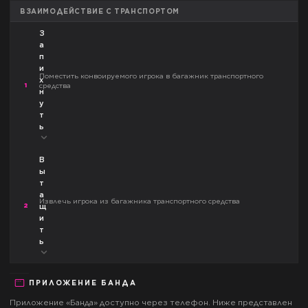
ВЗАИМОДЕЙСТВИЕ С ТРАНСПОРТОМ
З
а
п
и
Поместить конвоируемого игрока в багажник транспортного
х
1
средства
н
у
т
ь
В
ы
т
а
Извлечь игрока из багажника транспортного средства
2
щ
и
т
ь
ПРИЛОЖЕНИЕ
БАНДА
Приложение «
Банда
» доступно через телефон. Ниже представлен