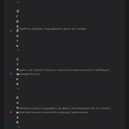
О
г
р
а
Ограбить игрока, поднявшего руки за голову
2
б
и
т
ь
С
т
я
Надеть на игрока стяжки, лишив его возможности свободно
3
передвигаться
ж
к
и
К
о
н
Обязать игрока следовать за вами. Конвоируемый не может
4
самостоятельно изменить маршрут движения
в
о
й