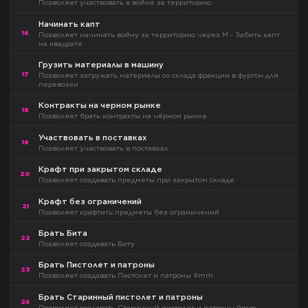
Позволяет участвовать в войне за территорию
Начинать капт
16
Позволяет начинать войну за территорию через М - Забить капт
на квадрате
Грузить материалы в машину
17
Позволяет загружать материалы со склада фракции в фургон для
перевозки
Контракты на черном рынке
18
Позволяет брать контракты на чёрном рынке
Участвовать в поставках
19
Позволяет участвовать в поставках
Крафт при закрытом складе
20
Позволяет создавать предметы при закрытом складе
Крафт без ограничений
21
Позволяет крафтить предметы без ограничений
Брать Бита
22
Позволяет создавать Биту
Брать Пистолет и патроны
23
Позволяет создавать Пистолет и патроны 9mm
Брать Старинный пистолет и патроны
24
Позволяет создавать Старинный пистолет и патроны 9mm