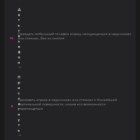
Д
а
т
ь
т
Передать мобильный телефон игроку, находящемуся в наручниках
е
10
или стяжках, без их снятия
л
е
ф
о
н
П
р
и
с
т
Приковать игрока в наручниках или стяжках к ближайшей
е
вертикальной поверхности, лишив его возможности
11
перемещаться
г
н
у
т
ь