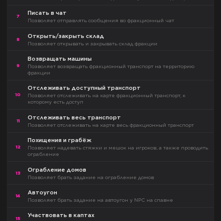
Писать в чат
7
Позволяет отправлять сообщения во фракционный чат
Открыть/закрыть склад
8
Позволяет открывать и закрывать склад фракции
Возвращать машины
9
Позволяет возвращать фракционный транспорт на территорию
фракции
Отслеживать доступный транспорт
10
Позволяет отслеживать на карте фракционный транспорт, к
которому есть доступ
Отслеживать весь транспорт
11
Позволяет отслеживать на карте весь фракционный транспорт
Похищения и грабёж
12
Позволяет надевать стяжки и мешок на игроков, а также проводить
ограбление
Ограбление домов
13
Позволяет брать задание на ограбление домов
Автоугон
14
Позволяет брать задание на автоугон у NPC на спавне
Участвовать в каптах
15