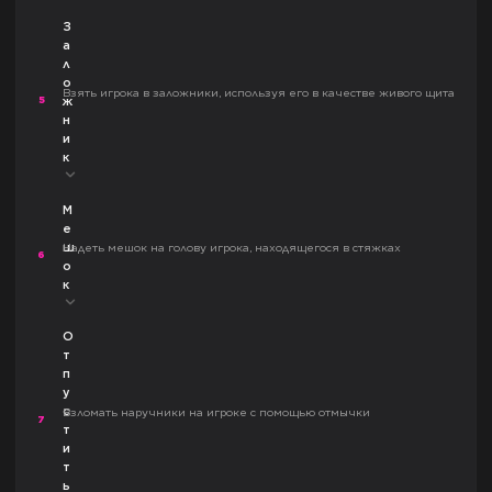
З
а
л
о
Взять игрока в заложники, используя его в качестве живого щита
5
ж
н
и
к
М
е
ш
Надеть мешок на голову игрока, находящегося в стяжках
6
о
к
О
т
п
у
с
Взломать наручники на игроке с помощью отмычки
7
т
и
т
ь