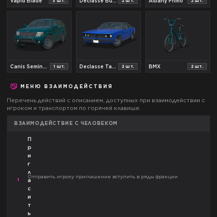
Vapid Blade
Declasse Burrito
Albany Primo
3
шт.
2
шт.
2
шт.
Canis Seminole
Declasse Tampa
BMX
1
шт.
2
шт.
2
шт.
МЕНЮ ВЗАИМОДЕЙСТВИЯ
Перечень действий с описанием, доступных при взаимодействии с
игроком и транспортом по горячей клавише.
ВЗАИМОДЕЙСТВИЕ С ЧЕЛОВЕКОМ
П
р
и
г
л
Отправить игроку приглашение вступить в ряды фракции
1
а
с
и
т
ь