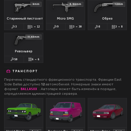
9mm
5.56mm
12mm
Старинный пистолет
Micro SMG
Обрез
3
1
→
12
9
3
→
30
8
3
→
8
11.43mm
Револьвер
50
6
→
6
ТРАНСПОРТ
Перечень стандартного фракционного транспорта. Фракции
East
Side Ballas
доступно
12
автомобилей.
Номерные знаки имеют
формат
.
Автопарк может быть изменён в порядке,
BALLAS
XX
определяемом администрацией сервера.