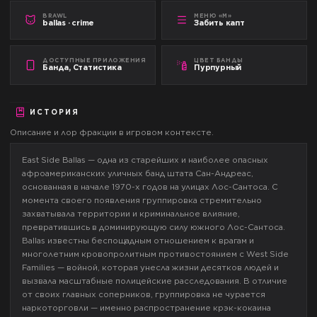
BRAWL
МЕНЮ «М»
ballas · crime
Забить капт
ДОСТУПНЫЕ ПРИЛОЖЕНИЯ
ЦВЕТ БАНДЫ
Банда, Статистика
Пурпурный
ИСТОРИЯ
Описание и лор фракции в игровом контексте.
East Side Ballas — одна из старейших и наиболее опасных
афроамериканских уличных банд штата Сан-Андреас,
основанная в начале 1970-х годов на улицах Лос-Сантоса. С
момента своего появления группировка стремительно
захватывала территории и криминальное влияние,
превратившись в доминирующую силу южного Лос-Сантоса.
Ballas известны беспощадным отношением к врагам и
многолетним кровопролитным противостоянием с West Side
Families — войной, которая унесла жизни десятков людей и
вызвала масштабные полицейские расследования. В отличие
от своих главных соперников, группировка не чурается
наркоторговли — именно распространение крэк-кокаина