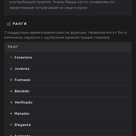
контрабандой оружия. Члены банды легко узнаваемы по
характерным татуировкам на лице и руках.
РАНГИ
Стандартные наименования рангов фракции. Названия могут быть
изменены лидером с одобрения администрации сервера.
РАНГ
Forastero
1
Jovenes
2
Formado
3
Bandido
4
Verificado
5
Matador
6
Elegante
7
8