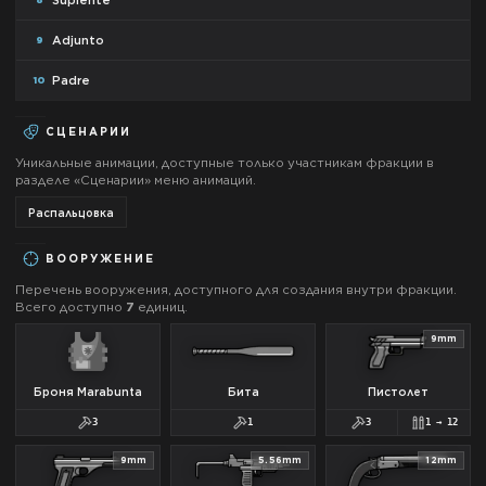
Suplente
Adjunto
9
Padre
10
СЦЕНАРИИ
Уникальные анимации, доступные только участникам фракции в
разделе «Сценарии» меню анимаций.
Распальцовка
ВООРУЖЕНИЕ
Перечень вооружения, доступного для создания внутри фракции.
Всего доступно
7
единиц.
9mm
Броня Marabunta
Бита
Пистолет
3
1
3
1
→
12
9mm
5.56mm
12mm