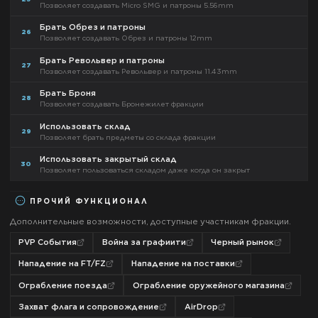
Позволяет создавать Micro SMG и патроны 5.56mm
Брать Обрез и патроны
26
Позволяет создавать Обрез и патроны 12mm
Брать Револьвер и патроны
27
Позволяет создавать Револьвер и патроны 11.43mm
Брать Броня
28
Позволяет создавать Бронежилет фракции
Использовать склад
29
Позволяет брать предметы со склада фракции
Использовать закрытый склад
30
Позволяет пользоваться складом даже когда он закрыт
ПРОЧИЙ ФУНКЦИОНАЛ
Дополнительные возможности, доступные участникам фракции.
PVP События
Война за графиити
Черный рынок
Нападение на FT/FZ
Нападение на поставки
Ограбление поезда
Ограбление оружейного магазина
Захват флага и сопровождение
AirDrop