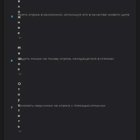
а
л
о
Взять игрока в заложники, используя его в качестве живого щита
5
ж
н
и
к
М
е
ш
Надеть мешок на голову игрока, находящегося в стяжках
6
о
к
О
т
п
у
с
Взломать наручники на игроке с помощью отмычки
7
т
и
т
ь