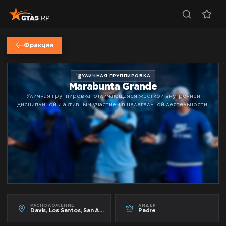
Фракции
УЛИЧНАЯ ГРУППИРОВКА
Marabunta Grande
Уличная группировка, отличающаяся жёсткой внутренней
дисциплиной и активным участием в нелегальной деятельности.
РАСПОЛОЖЕНИЕ
ЛИДЕР
Davis, Los Santos, San Andreas
Padre