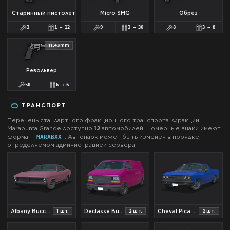
Старинный пистолет
Micro SMG
Обрез
3
1
→
12
9
3
→
30
8
3
→
8
11.43mm
Револьвер
50
6
→
6
ТРАНСПОРТ
Перечень стандартного фракционного транспорта. Фракции
Marabunta Grande
доступно
12
автомобилей.
Номерные знаки имеют
формат
.
Автопарк может быть изменён в порядке,
MARAB
XX
определяемом администрацией сервера.
Albany Buccaneer
Declasse Burrito
Cheval Picador
1
шт.
2
шт.
2
шт.