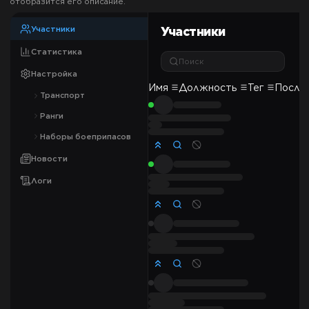
отобразится его описание.
Участники
Участники
Статистика
Поиск
Настройка
Имя
Должность
Тег
После
Транспорт
Ранги
Наборы боеприпасов
Новости
Логи