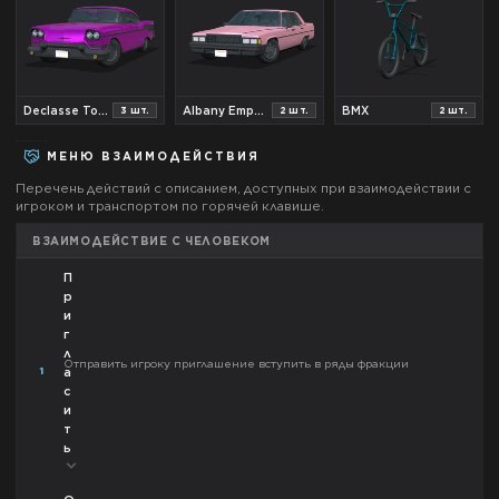
Declasse Tornado №2
Albany Emperor
BMX
3
шт.
2
шт.
2
шт.
МЕНЮ ВЗАИМОДЕЙСТВИЯ
Перечень действий с описанием, доступных при взаимодействии с
игроком и транспортом по горячей клавише.
ВЗАИМОДЕЙСТВИЕ С ЧЕЛОВЕКОМ
П
р
и
г
л
Отправить игроку приглашение вступить в ряды фракции
1
а
с
и
т
ь