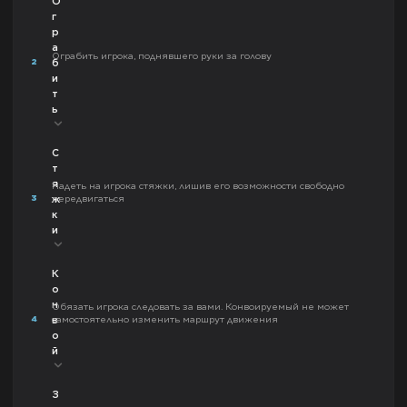
О
г
р
а
Ограбить игрока, поднявшего руки за голову
2
б
и
т
ь
С
т
я
Надеть на игрока стяжки, лишив его возможности свободно
3
передвигаться
ж
к
и
К
о
н
Обязать игрока следовать за вами. Конвоируемый не может
4
самостоятельно изменить маршрут движения
в
о
й
З