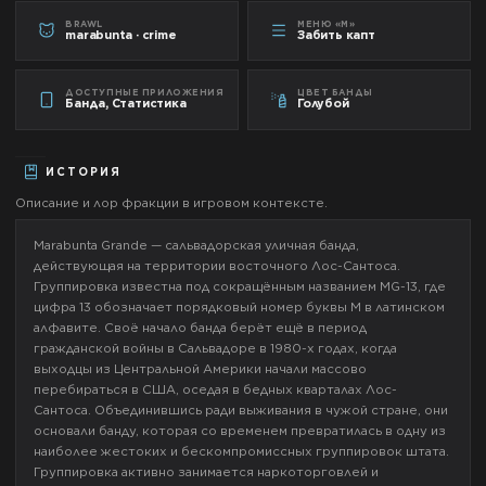
BRAWL
МЕНЮ «М»
marabunta · crime
Забить капт
ДОСТУПНЫЕ ПРИЛОЖЕНИЯ
ЦВЕТ БАНДЫ
Банда, Статистика
Голубой
ИСТОРИЯ
Описание и лор фракции в игровом контексте.
Marabunta Grande — сальвадорская уличная банда,
действующая на территории восточного Лос-Сантоса.
Группировка известна под сокращённым названием MG-13, где
цифра 13 обозначает порядковый номер буквы M в латинском
алфавите. Своё начало банда берёт ещё в период
гражданской войны в Сальвадоре в 1980-х годах, когда
выходцы из Центральной Америки начали массово
перебираться в США, оседая в бедных кварталах Лос-
Сантоса. Объединившись ради выживания в чужой стране, они
основали банду, которая со временем превратилась в одну из
наиболее жестоких и бескомпромиссных группировок штата.
Группировка активно занимается наркоторговлей и