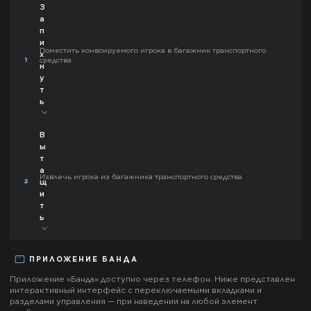
З
а
п
и
Поместить конвоируемого игрока в багажник транспортного
х
1
средства
н
у
т
ь
В
ы
т
а
Извлечь игрока из багажника транспортного средства
2
щ
и
т
ь
ПРИЛОЖЕНИЕ
БАНДА
Приложение «
Банда
» доступно через телефон. Ниже представлен
интерактивный интерфейс с переключаемыми вкладками и
разделами управления — при наведении на любой элемент