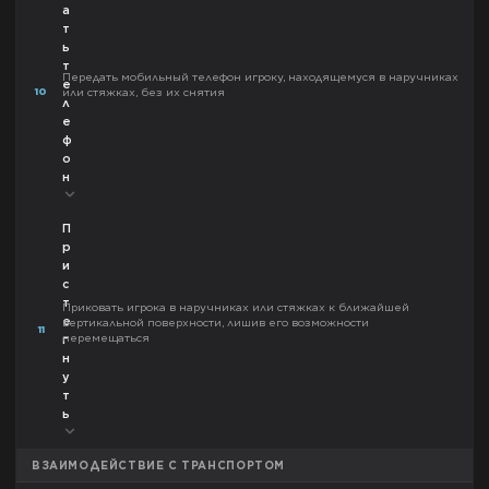
а
т
ь
т
Передать мобильный телефон игроку, находящемуся в наручниках
е
10
или стяжках, без их снятия
л
е
ф
о
н
П
р
и
с
т
Приковать игрока в наручниках или стяжках к ближайшей
е
вертикальной поверхности, лишив его возможности
11
перемещаться
г
н
у
т
ь
ВЗАИМОДЕЙСТВИЕ С ТРАНСПОРТОМ