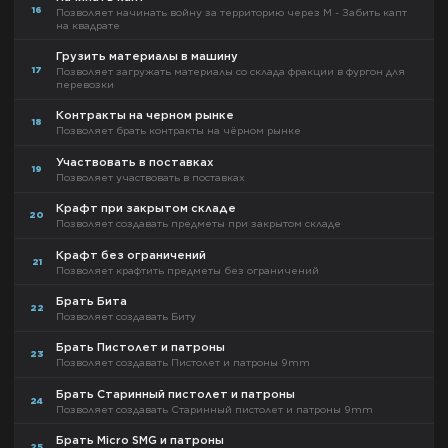
16
Позволяет начинать войну за территорию через М - Забить капт
на квадрате
Грузить материалы в машину
17
Позволяет загружать материалы со склада фракции в фургон для
перевозки
Контракты на черном рынке
18
Позволяет брать контракты на чёрном рынке
Участвовать в поставках
19
Позволяет участвовать в поставках
Крафт при закрытом складе
20
Позволяет создавать предметы при закрытом складе
Крафт без ограничений
21
Позволяет крафтить предметы без ограничений
Брать Бита
22
Позволяет создавать Биту
Брать Пистолет и патроны
23
Позволяет создавать Пистолет и патроны 9mm
Брать Старинный пистолет и патроны
24
Позволяет создавать Старинный пистолет и патроны 9mm
Брать Micro SMG и патроны
25