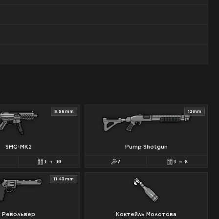
5.56mm
12mm
SMG-MK2
Pump Shotgun
3
→
30
7
3
→
8
11.43mm
Револьвер
Коктейль Молотова