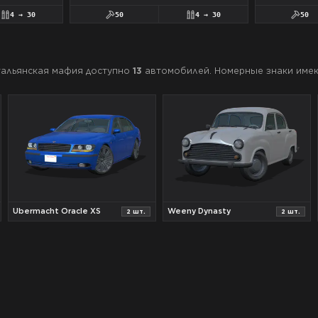
4
→
30
50
4
→
30
50
тальянская мафия
доступно
13
автомобилей.
Номерные знаки име
Ubermacht Oracle XS
Weeny Dynasty
2
шт.
2
шт.