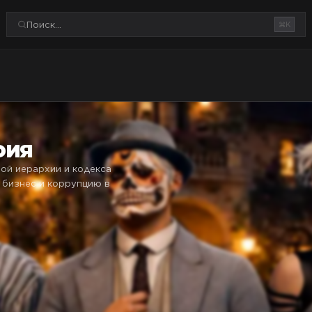
⌘K
фия
ной иерархии и кодекса
 бизнес и коррупцию в