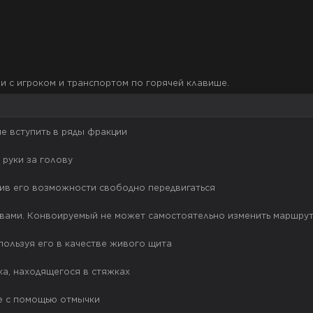
и с игроком и транспортом по горячей клавише.
е вступить в ряды фракции
 руки за голову
шив его возможности свободно передвигаться
а вами. Конвоируемый не может самостоятельно изменить маршру
спользуя его в качестве живого щита
ка, находящегося в стяжках
ке с помощью отмычки