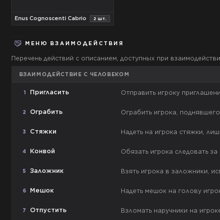
Enus Cognoscenti Cabrio
2
шт.
МЕНЮ ВЗАИМОДЕЙСТВИЯ
Перечень действий с описанием, доступных при взаимодействи
ВЗАИМОДЕЙСТВИЕ С ЧЕЛОВЕКОМ
Пригласить
Отправить игроку приглашени
1
Ограбить
Ограбить игрока, поднявшего
2
Стяжки
Надеть на игрока стяжки, ли
3
Конвой
Обязать игрока следовать з
4
Заложник
Взять игрока в заложники, и
5
Мешок
Надеть мешок на голову игро
6
Отпустить
Взломать наручники на игро
7