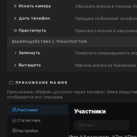
Искать камеру
Обыскать игрока в поисках б
8
Дать телефон
Передать мобильный телефон 
9
Пристегнуть
Приковать игрока в наручни
10
ВЗАИМОДЕЙСТВИЕ С ТРАНСПОРТОМ
Запихнуть
Поместить конвоируемого иг
1
Вытащить
Извлечь игрока из багажника
2
ПРИЛОЖЕНИЕ
МАФИЯ
Приложение «
Мафия
» доступно через телефон. Ниже предст
отобразится его описание.
Участники
Участники
Статистика
Поиск
Настройка