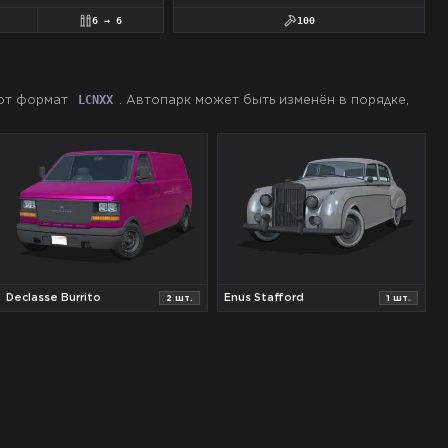
6
→
6
100
ют формат
.
Автопарк может быть изменён в порядке,
LCN
XX
Declasse Burrito
Enus Stafford
2
шт.
1
шт.