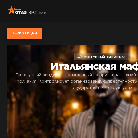
// WIKI
Фракции
ПРЕСТУПНЫЙ СИНДИКАТ
Итальянская ма
Преступный синдикат, построенный на принципах семей
молчания. Контролирует организованную преступность,
государственных структурах.