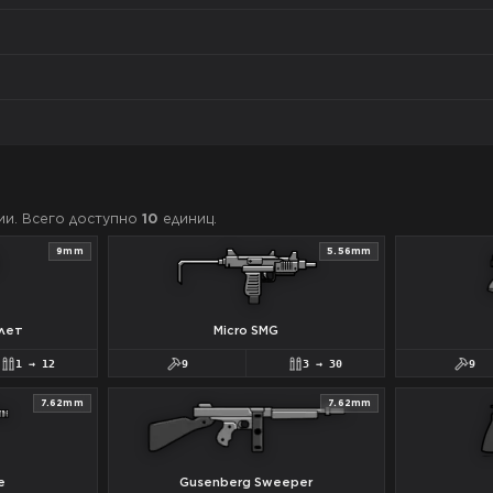
ии. Всего доступно
10
единиц.
9mm
5.56mm
лет
Micro SMG
1
→
12
9
3
→
30
9
7.62mm
7.62mm
e
Gusenberg Sweeper