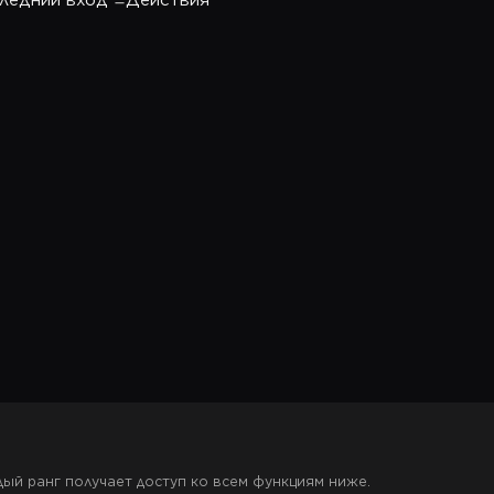
ледний вход
Действия
ый ранг получает доступ ко всем функциям ниже.