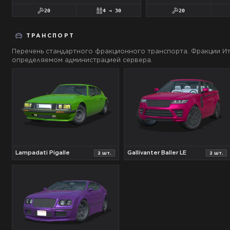
20
4
→
30
20
ТРАНСПОРТ
Перечень стандартного фракционного транспорта. Фракции
И
определяемом администрацией сервера.
Lampadati Pigalle
Gallivanter Baller LE
2
шт.
2
шт.