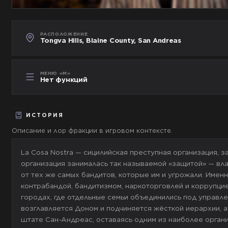
РАСПОЛОЖЕНИЕ
Tongva Hills, Blaine County, San Andreas
МЕНЮ «М»
Нет функций
ИСТОРИЯ
Описание и лор фракции в игровом контексте.
La Cosa Nostra — сицилийская преступная организация, 
организация занималась так называемой «защитой» — вл
от тех же самых бандитов, которые им и угрожали. Имен
контрабандой, бандитизмом, наркоторговлей и коррупцие
городах, где отдельные семьи объединились под управ
возглавляется Доном и подчиняется жёсткой иерархии, а
штате Сан-Андреас, оставаясь одним из наиболее органи