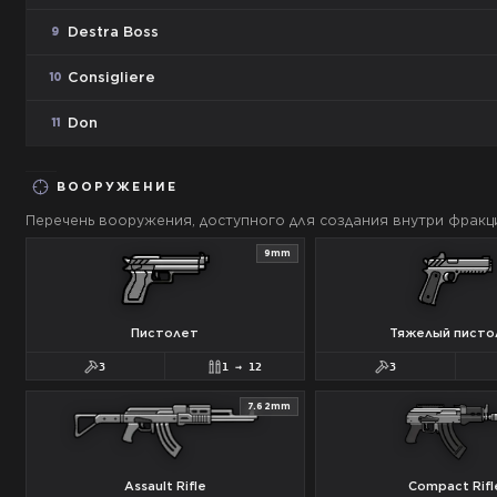
Destra Boss
9
Consigliere
10
Don
11
ВООРУЖЕНИЕ
Перечень вооружения, доступного для создания внутри фракц
9mm
Пистолет
Тяжелый писто
3
1
→
12
3
7.62mm
Assault Rifle
Compact Rifl