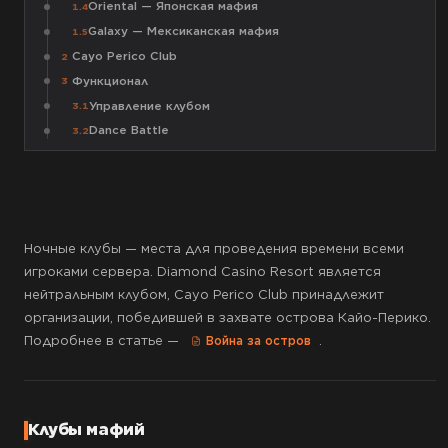
Oriental — Японская мафия
1.4
Galaxy — Мексиканская мафия
1.5
Cayo Perico Club
2
Функционал
3
Управление клубом
3.1
Dance Battle
3.2
Ночные клубы — места для проведения времени всеми
игроками сервера. Diamond Casino Resort является
нейтральным клубом, Cayo Perico Club принадлежит
организации, победившей в захвате острова Кайо-Перико.
Подробнее в статье —
.
Война за остров
Клубы мафий