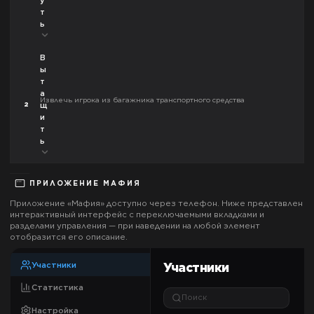
у
т
ь
В
ы
т
а
Извлечь игрока из багажника транспортного средства
2
щ
и
т
ь
ПРИЛОЖЕНИЕ
МАФИЯ
Приложение «
Мафия
» доступно через телефон. Ниже представлен
интерактивный интерфейс с переключаемыми вкладками и
разделами управления — при наведении на любой элемент
отобразится его описание.
Участники
Участники
Статистика
Поиск
Настройка