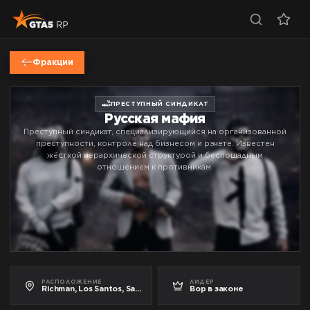
Фракции
ПРЕСТУПНЫЙ СИНДИКАТ
Русская мафия
Преступный синдикат, специализирующийся на организованной
преступности, контроле над бизнесом и рэкете. Известен
жёсткой иерархической структурой и беспощадным
отношением к противникам.
РАСПОЛОЖЕНИЕ
ЛИДЕР
Richman, Los Santos, San Andreas
Вор в законе