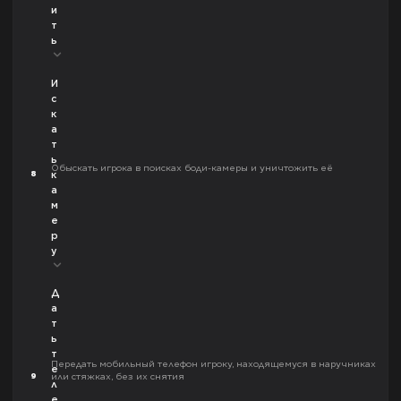
и
т
ь
И
с
к
а
т
ь
Обыскать игрока в поисках боди-камеры и уничтожить её
8
к
а
м
е
р
у
Д
а
т
ь
т
Передать мобильный телефон игроку, находящемуся в наручниках
е
9
или стяжках, без их снятия
л
е