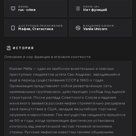
BRAWL
МЕНЮ «М»
rus · crime
Нет функций
ДОСТУПНЫЕ ПРИЛОЖЕНИЯ
ВЛАДЕНИЕ КЛУБОМ
Мафия, Статистика
Vanila Unicorn
ИСТОРИЯ
Описание и лор фракции в игровом контексте.
Russian Mafia — один из наиболее влиятельных и опасных
преступных синдикатов штата Сан-Андреас, зародившийся
ещё в период существования СССР в 1960-х годах.
Организация представляет собой разветвлённую сеть
криминальных группировок, действующих сообща под единой
структурой. После распада Советского Союза и падения
железного занавеса русская мафия стремительно расширила
своё присутствие в США, наладив масштабную торговлю
оружием и наркотиками. Пик могущества синдиката пришёлся
на 90-е годы, когда организация фактически установила
контроль над значительной частью теневой экономики
страны. Русские мафиози известны своими обширными