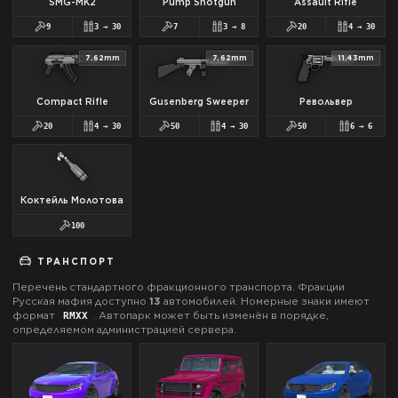
SMG-MK2
Pump Shotgun
Assault Rifle
9
3
→
30
7
3
→
8
20
4
→
30
7.62mm
7.62mm
11.43mm
Compact Rifle
Gusenberg Sweeper
Револьвер
20
4
→
30
50
4
→
30
50
6
→
6
Коктейль Молотова
100
ТРАНСПОРТ
Перечень стандартного фракционного транспорта. Фракции
Русская мафия
доступно
13
автомобилей.
Номерные знаки имеют
формат
.
Автопарк может быть изменён в порядке,
RM
XX
определяемом администрацией сервера.