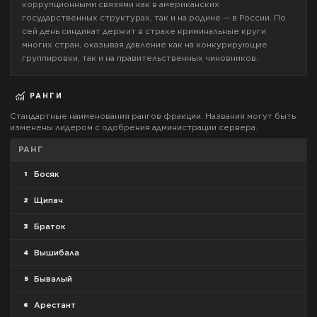
коррупционными связями как в американских
государственных структурах, так и на родине — в России. По
сей день синдикат держит в страхе криминальные круги
многих стран, оказывая давление как на конкурирующие
группировки, так и на правительственных чиновников.
РАНГИ
Стандартные наименования рангов фракции. Названия могут быть
изменены лидером с одобрения администрации сервера.
РАНГ
Босяк
1
Щипач
2
Браток
3
Вышибала
4
Бывалый
5
Арестант
6