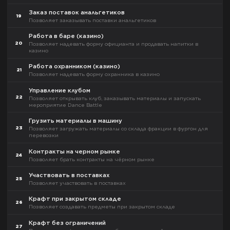
Заказ поставок анальгетиков
19
Позволяет заказывать поставки анальгетиков
Работа в баре (казино)
20
Позволяет надевать форму официанта и продавать напитки в
казино
Работа охранником (казино)
21
Позволяет надевать форму охранника в казино
Управление клубом
22
Позволяет открывать клуб, заказывать материалы и запускать
мероприятие Dance Battle
Грузить материалы в машину
23
Позволяет загружать материалы со склада фракции в фургон для
перевозки
Контракты на черном рынке
24
Позволяет брать контракты на чёрном рынке
Участвовать в поставках
25
Позволяет участвовать в поставках
Крафт при закрытом складе
26
Позволяет создавать предметы при закрытом складе
Крафт без ограничений
27