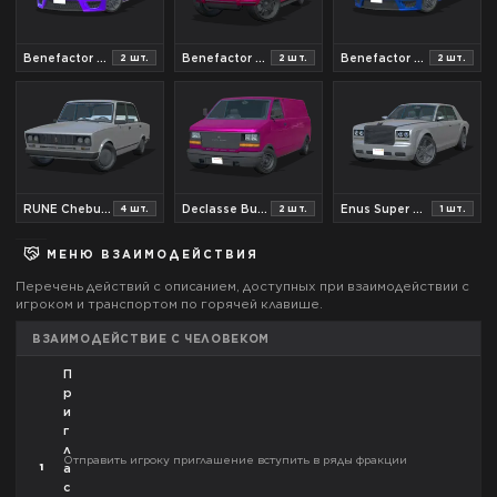
Benefactor Schwarzer
Benefactor Dubsta №2
Benefactor Schafter V12
2
шт.
2
шт.
2
шт.
RUNE Cheburek
Declasse Burrito
Enus Super Diamond
4
шт.
2
шт.
1
шт.
МЕНЮ ВЗАИМОДЕЙСТВИЯ
Перечень действий с описанием, доступных при взаимодействии с
игроком и транспортом по горячей клавише.
ВЗАИМОДЕЙСТВИЕ С ЧЕЛОВЕКОМ
П
р
и
г
л
Отправить игроку приглашение вступить в ряды фракции
1
а
с