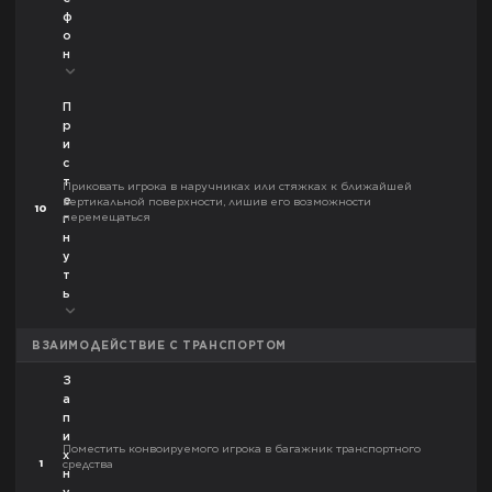
ф
о
н
П
р
и
с
т
Приковать игрока в наручниках или стяжках к ближайшей
е
вертикальной поверхности, лишив его возможности
10
перемещаться
г
н
у
т
ь
ВЗАИМОДЕЙСТВИЕ С ТРАНСПОРТОМ
З
а
п
и
Поместить конвоируемого игрока в багажник транспортного
х
1
средства
н