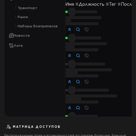
Имя
Должность
Тег
После
Транспорт
Ранги
Наборы боеприпасов
Новости
Логи
МАТРИЦА ДОСТУПОВ
Распределение прав и возможностей по рангам фракции. Каждый