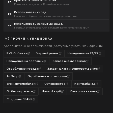
Брать Коктейль Молотова
37
Позволяет создавать Коктейль молотова
Использовать склад
38
Позволяет брать предметы со склада фракции
Использовать закрытый склад
39
Позволяет пользоваться складом даже когда он закрыт
ПРОЧИЙ ФУНКЦИОНАЛ
Дополнительные возможности, доступные участникам фракции.
PVP События
Черный рынок
Нападение на FT/FZ
Нападение на поставки
Заказа анальгетиков
Ограбление поезда
Захват флага и сопровождение
AirDrop
Ограбления и похищения
Угон автомобилей
Сутенёрство
Контрабанда
Отбитие рэкета
Ночной клуб
Контроль казино
Создание SPANK