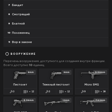
Бандит
7
Смотрящий
8
Блатной
9
Положенец
10
Вор в законе
11
ВООРУЖЕНИЕ
Перечень вооружения, доступного для создания внутри фракции.
Всего доступно
10
единиц.
9mm
9mm
5.56mm
Пистолет
Тяжелый пистолет
Micro SMG
3
1
→
12
3
1
→
12
9
3
→
30
5.56mm
12mm
7.62mm