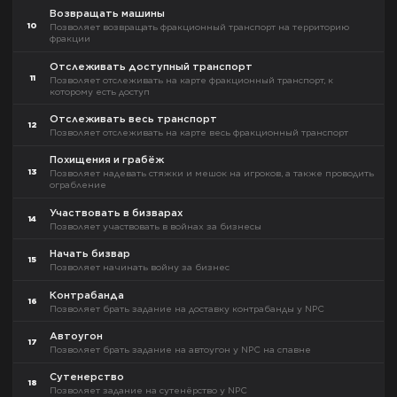
Возвращать машины
10
Позволяет возвращать фракционный транспорт на территорию
фракции
Отслеживать доступный транспорт
11
Позволяет отслеживать на карте фракционный транспорт, к
которому есть доступ
Отслеживать весь транспорт
12
Позволяет отслеживать на карте весь фракционный транспорт
Похищения и грабёж
13
Позволяет надевать стяжки и мешок на игроков, а также проводить
ограбление
Участвовать в бизварах
14
Позволяет участвовать в войнах за бизнесы
Начать бизвар
15
Позволяет начинать войну за бизнес
Контрабанда
16
Позволяет брать задание на доставку контрабанды у NPC
Автоугон
17
Позволяет брать задание на автоугон у NPC на спавне
Сутенерство
18
Позволяет задание на сутенёрство у NPC