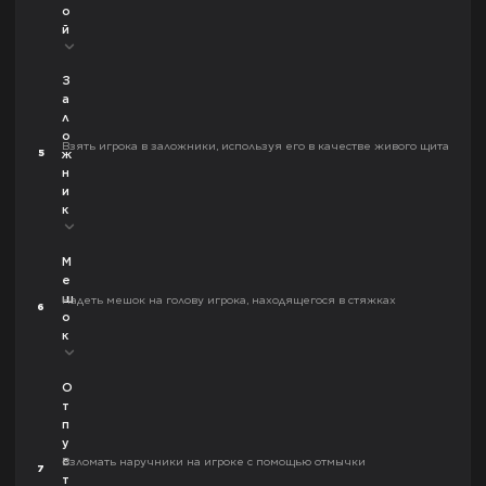
о
й
З
а
л
о
Взять игрока в заложники, используя его в качестве живого щита
5
ж
н
и
к
М
е
ш
Надеть мешок на голову игрока, находящегося в стяжках
6
о
к
О
т
п
у
с
Взломать наручники на игроке с помощью отмычки
7
т