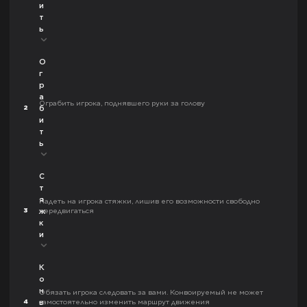
и
т
ь
О
г
р
а
Ограбить игрока, поднявшего руки за голову
2
б
и
т
ь
С
т
я
Надеть на игрока стяжки, лишив его возможности свободно
3
передвигаться
ж
к
и
К
о
н
Обязать игрока следовать за вами. Конвоируемый не может
4
самостоятельно изменить маршрут движения
в