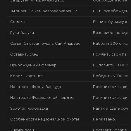
За друзей и тюремный двор
Освободить 10 зак
Ты знаешь с кем разговариваешь?
Быть освобождённы
Сомелье
Выпить бутылку ко
Руки-базуки
Безошибочно сдела
Самая быстрая рука в Сан-Андреас
Набрать 200 очков 
Оставить след
Получить свой памя
Прирождённый фермер
Выполнить 10 000 
Король картинга
Победить в 100 зае
На страже Форта Занкудо
Починить электрич
На страже Федеральной тюрьмы
Починить электрич
Золотая лихорадка
Найти и сдать ску
Особенности национальной охоты
Не указано.
Знаменосец
Поставить флаг мо