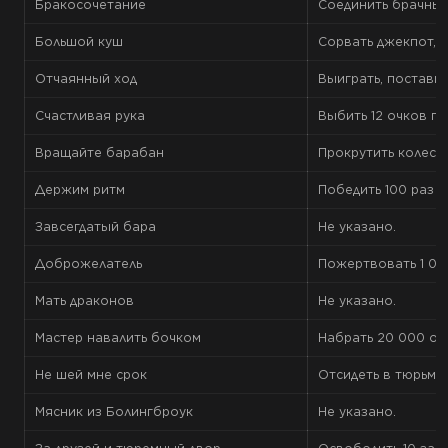
Бракосочетание
Соединить брачные
Большой куш
Сорвать джекпот, 
Отчаянный ход
Выиграть, поставив
Счастливая рука
Выбить 12 очков при
Вращайте барабан
Прокрутить колесо 
Держим ритм
Победить 100 раз в 
Завсегдатый бара
Не указано.
Доброжелатель
Пожертвовать 1 00
Мать драконов
Не указано.
Мастер навалить бочком
Набрать 20 000 очк
Не шей мне срок
Отсидеть в тюрьме 
Мясник из Болингброук
Не указано.