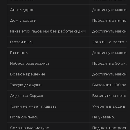
Ангел дорог
Достигнуть максим
Дом у дороги
Победить в пьяной
Из-за этих гадов мы без работы сидим!
Достигнуть максима
Глотай пыль
Занять 1-е место в
Газ в пол
Достигнуть максима
Небеса разверзлись
Победить в 50 аирд
Боевое крещение
Достигнуть максима
Таксую для души
Выполнить 100 заказ
Дядюшка Скрудж
Выкинуть на ветер 
Томми не умеет плавать
Умереть в воде в о
Попа слиплась
Не указано.
Соло на клавиатуре
Поднять настроени