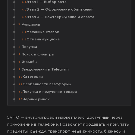
Этап 1 — Выбор лота
4.1
Этап 2 — Оформление объявления
4.2
Этап 3 — Подтверждение и оплата
4.3
Аукционы
5
Механика ставок
5.1
Отмена аукциона
5.2
Покупка
6
Поиск и фильтры
7
Жалобы
8
Уведомления в Telegram
9
Категории
10
Особенности платформы
11
Покупка и получение товара
12
Чёрный рынок
13
5VITO — внутриигровой маркетплейс, доступный через
приложение в телефоне. Позволяет продавать и покупать
предметы, одежду, транспорт, недвижимость, бизнесы и