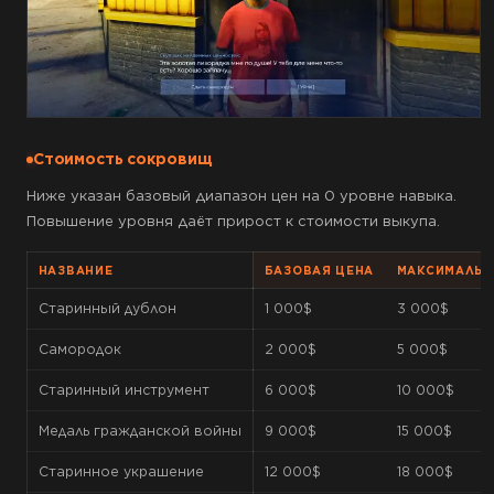
Стоимость сокровищ
Ниже указан базовый диапазон цен на 0 уровне навыка.
Повышение уровня даёт прирост к стоимости выкупа.
НАЗВАНИЕ
БАЗОВАЯ ЦЕНА
МАКСИМАЛЬН
Старинный дублон
1 000$
3 000$
Самородок
2 000$
5 000$
Старинный инструмент
6 000$
10 000$
Медаль гражданской войны
9 000$
15 000$
Старинное украшение
12 000$
18 000$