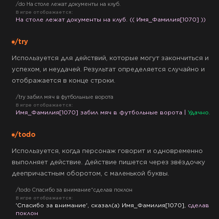
/do На столе лежат документы на клуб.
В игре отображается:
На столе лежат документы на клуб. (( Имя_Фамилия[1070] ))
/try
Используется для действий, которые могут закончиться и
успехом, и неудачей. Результат определяется случайно и
отображается в конце строки.
/try забил мяч в футбольные ворота
В игре отображается:
Имя_Фамилия[1070] забил мяч в футбольные ворота | 
Удачно.
/todo
Используется, когда персонаж говорит и одновременно
выполняет действие. Действие пишется через звёздочку
деепричастным оборотом, с маленькой буквы.
/todo Спасибо за внимание*сделав поклон
В игре отображается:
'Спасибо за внимание', сказал(а) Имя_Фамилия[1070], 
сделав 
поклон