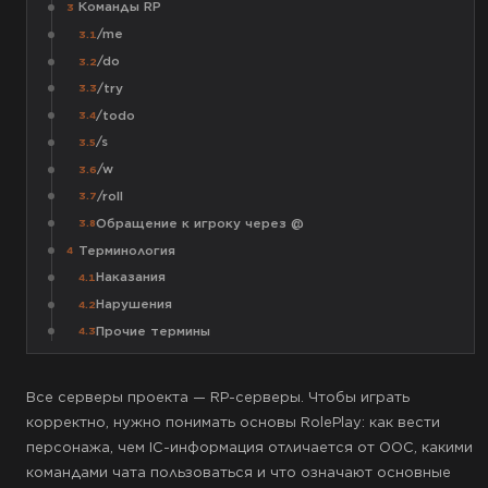
Команды RP
3
/me
3.1
/do
3.2
/try
3.3
/todo
3.4
/s
3.5
/w
3.6
/roll
3.7
Обращение к игроку через @
3.8
Терминология
4
Наказания
4.1
Нарушения
4.2
Прочие термины
4.3
Все серверы проекта — RP-серверы. Чтобы играть
корректно, нужно понимать основы RolePlay: как вести
персонажа, чем IC-информация отличается от OOC, какими
командами чата пользоваться и что означают основные