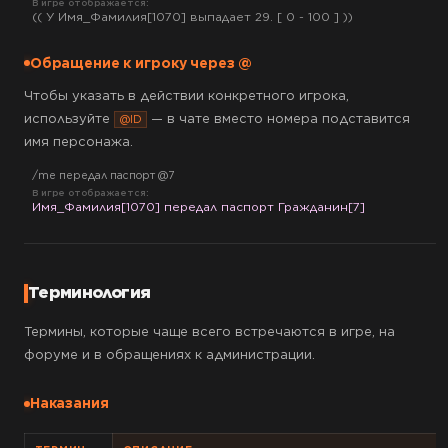
В игре отображается:
(( У Имя_Фамилия[1070] выпадает 29. [ 0 - 100 ] ))
Обращение к игроку через @
Чтобы указать в действии конкретного игрока,
используйте
— в чате вместо номера подставится
@ID
имя персонажа.
/me передал паспорт @7
В игре отображается:
Имя_Фамилия[1070] передал паспорт Гражданин[7]
Терминология
Термины, которые чаще всего встречаются в игре, на
форуме и в обращениях к администрации.
Наказания