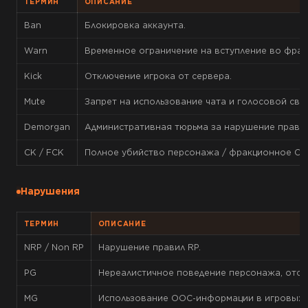
ТЕРМИН
ОПИСАНИЕ
Ban
Блокировка аккаунта.
Warn
Временное ограничение на вступление во фракц
Kick
Отключение игрока от сервера.
Mute
Запрет на использование чата и голосовой связ
Demorgan
Административная тюрьма за нарушение правил
CK / FCK
Полное убийство персонажа / фракционное CK
Нарушения
ТЕРМИН
ОПИСАНИЕ
NRP / Non RP
Нарушение правил RP.
PG
Нереалистичное поведение персонажа, отсут
MG
Использование OOC-информации в игровых с