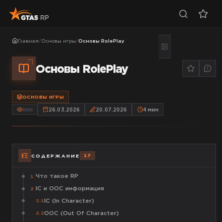
Главная
/
Основы игры
/
Основы RolePlay
Основы RolePlay
ОСНОВЫ ИГРЫ
26.03.2026
20.07.2026
4
мин
17
СОДЕРЖАНИЕ
Что такое RP
1
IC и OOC информация
2
IC (In Character)
2.1
OOC (Out Of Character)
2.2