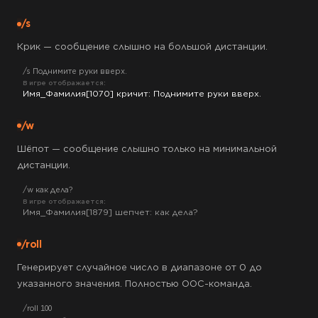
/s
Крик — сообщение слышно на большой дистанции.
/s Поднимите руки вверх.
В игре отображается:
Имя_Фамилия[1070] кричит: Поднимите руки вверх.
/w
Шёпот — сообщение слышно только на минимальной
дистанции.
/w как дела?
В игре отображается:
Имя_Фамилия[1879] шепчет: как дела?
/roll
Генерирует случайное число в диапазоне от 0 до
указанного значения. Полностью OOC-команда.
/roll 100