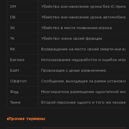
DM
Убийство или нанесение урона без IC-причин
DB
Убийство или нанесение урона автомобилем 
SK
Убийство в месте появления игрока.
TK
Убийство члена своей фракции.
RK
Возвращение на место своей смерти или воз
Багоюз
Использование недоработок и ошибок игры с
Байт
Провокация с целью развлечения.
Оффтоп
Сообщение, выходящее за рамки установлен
Флуд
Многократное размещение однотипной инфо
Твинк
Второй персонаж одного и того же человека
Прочие термины