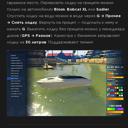
гаражное место. Перевозить лодку на прицепе можно
только на автомобилях
Bison
,
Bobcat XL
или
Sadler
.
Спустить лодку на воду можно в воде через
G → Прочее
→ Снять лодку
. Вернуть на прицеп — подплыть к нему и
нажать
G
. Выкатить лодку без прицепа можно у менеджера
доков (
GPS → Разное
). Канистра с бензином заправляет
лодку на
30 литров
. Поддерживают тюнинг.