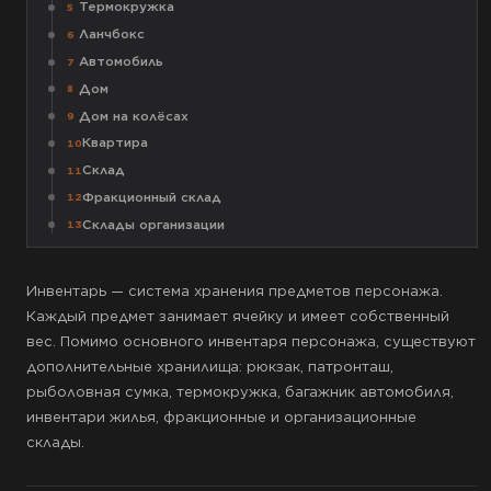
Термокружка
5
Ланчбокс
6
Автомобиль
7
Дом
8
Дом на колёсах
9
Квартира
10
Склад
11
Фракционный склад
12
Склады организации
13
Инвентарь — система хранения предметов персонажа.
Каждый предмет занимает ячейку и имеет собственный
вес. Помимо основного инвентаря персонажа, существуют
дополнительные хранилища: рюкзак, патронташ,
рыболовная сумка, термокружка, багажник автомобиля,
инвентари жилья, фракционные и организационные
склады.