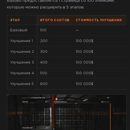
Базово предоставляется 1 страница со 100 ячейками,
которую можно расширить в 5 этапов.
ЭТАП
ИТОГО СЛОТОВ
СТОИМОСТЬ УЛУЧШЕНИЯ
Базовый
100
—
1
Улучшение 1
200
100 000$
Улучшение 2
300
100 000$
Улучшение 3
400
100 000$
Улучшение 4
500
100 000$
Улучшение 5
600
100 000$