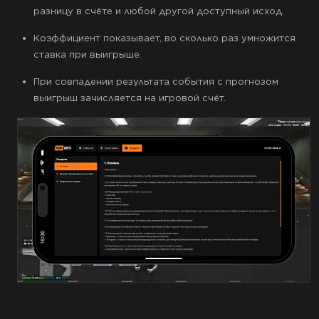
разницу в счёте и любой другой доступный исход.
Коэффициент показывает, во сколько раз умножится
ставка при выигрыше.
При совпадении результата события с прогнозом
выигрыш зачисляется на игровой счёт.