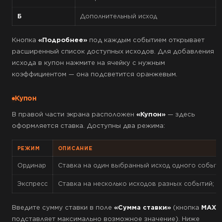
Б
Дополнительный исход
Кнопка
«Подробнее»
под каждым событием открывает
расширенный список доступных исходов. Для добавления
исхода в купон нажмите на ячейку с нужным
коэффициентом — она подсветится оранжевым.
Купон
В правой части экрана расположен
«Купон»
— здесь
оформляется ставка. Доступны два режима:
РЕЖИМ
ОПИСАНИЕ
Ординар
Ставка на один выбранный исход одного событи
Экспресс
Ставка на несколько исходов разных событий; 
Введите сумму ставки в поле
«Сумма ставки»
(кнопка
MAX
подставляет максимально возможное значение). Ниже