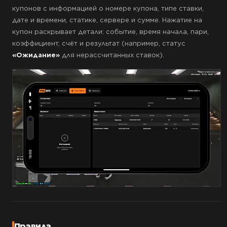
купонов с информацией о номере купона, типе ставки,
дате и времени, статике, сервере и сумме. Нажатие на
купон раскрывает детали: событие, время начала, пари,
коэффициент, счёт и результат (например, статус
«Ожидание»
для нерассчитанных ставок).
Правила