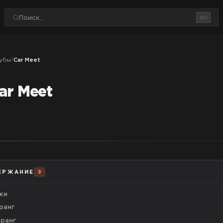
⌘K
убы
/
Car Meet
ar Meet
ЕРЖАНИЕ
9
ки
 ранг
 ранг