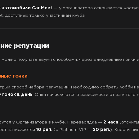
автомобили Car Meet
— у организатора открывается доступ
t, доступных только участникам клуба.
ние репутации
 можно получать двумя способами: через ежедневные гонки и
ные гонки
трый способ набора репутации. Необходимо собрать лобби и
0 гонок в день
. Очки начисляются в зависимости от занятого 
рутся у Организатора в клубе. Перезарядка —
2 часа
(отсчиты
ест начисляется
10 реп.
(с Platinum VIP —
20 реп.
). Квесты вы