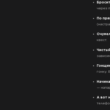
Бросит
через 
По пря
(настр
Очуме
квест.
Чистый
зависи
Гонщи
гонку.
Начин
— напар
А вот 
телефо