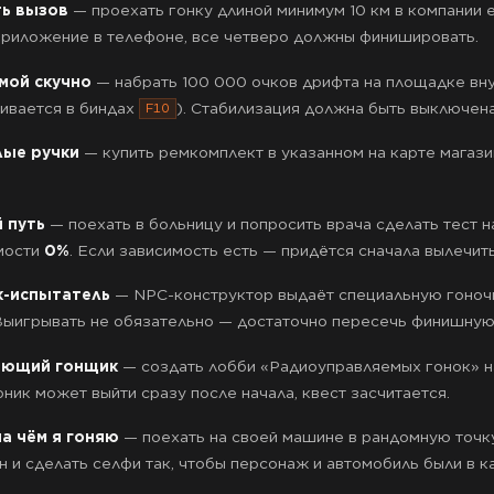
ь вызов
— проехать гонку длиной минимум 10 км в компании 
приложение в телефоне, все четверо должны финишировать.
мой скучно
— набрать 100 000 очков дрифта на площадке вну
аивается в биндах
). Стабилизация должна быть выключена
F10
лые ручки
— купить ремкомплект в указанном на карте магази
 путь
— поехать в больницу и попросить врача сделать тест н
мости
0%
. Если зависимость есть — придётся сначала вылечить
к-испытатель
— NPC-конструктор выдаёт специальную гоноч
 Выигрывать не обязательно — достаточно пересечь финишную
ающий гонщик
— создать лобби «Радиоуправляемых гонок» на
ник может выйти сразу после начала, квест засчитается.
на чём я гоняю
— поехать на своей машине в рандомную точку
н и сделать селфи так, чтобы персонаж и автомобиль были в к