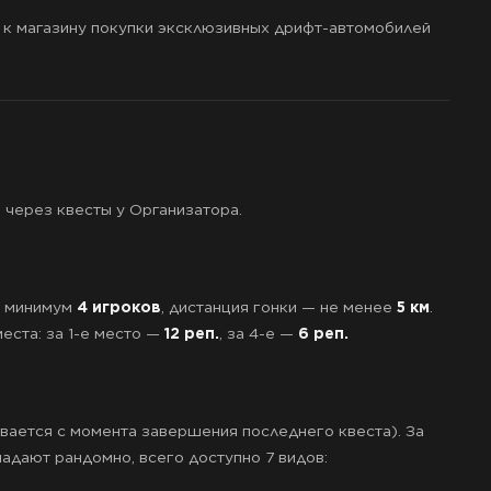
 к магазину покупки эксклюзивных дрифт-автомобилей
 через квесты у Организатора.
з минимум
4 игроков
, дистанция гонки — не менее
5 км
.
места: за 1-е место —
12 реп.
, за 4-е —
6 реп.
вается с момента завершения последнего квеста). За
падают рандомно, всего доступно 7 видов: