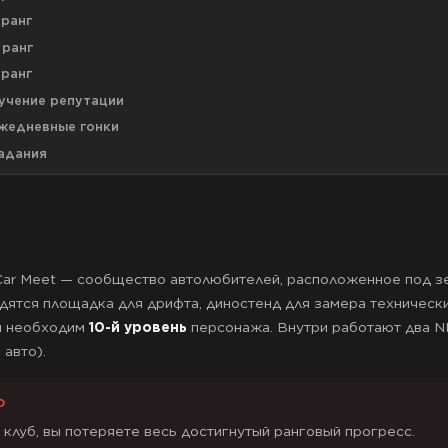
 ранг
 ранг
 ранг
учение репутации
жедневные гонки
адания
Car Meet — сообщество автолюбителей, расположенное под з
дятся площадка для дрифта, диностенд для замера техническ
я необходим
10-й уровень
персонажа. Внутри работают два NP
 авто).
О
 клуб, вы потеряете весь достигнутый ранговый прогресс.