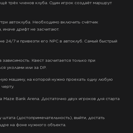
ещё трёх членов клуба. Один игрок создаёт маршрут
три автоклуба. Необходимо включить счётчик
, иначе дрифт не засчитают.
не 24/7 и привезти его NPC в автоклуб. Самый быстрый
а зависимость. Квест засчитается только при
ся уколами или за DP.
ную машину, на которой нужно проехать одну любую
 черту.
 Maze Bank Arena. Достаточно двух игроков для старта
 штата (достопримечательность), выйти, достать
адре на фоне нужного объекта.