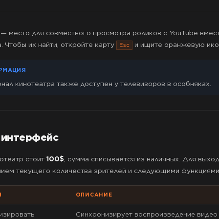
— место для совместного просмотра роликов с YouTube вмест
. Чтобы их найти, откройте карту
и ищите оранжевую ико
Esc
РМАЦИЯ
нал кинотеатра также доступен у телевизоров в особняках.
 интерфейс
нотеатр стоит
100$
, сумма списывается из наличных. Для вых
ием текущего количества зрителей и следующими функциями
Я
ОПИСАНИЕ
изировать
Синхронизирует воспроизведение видео с