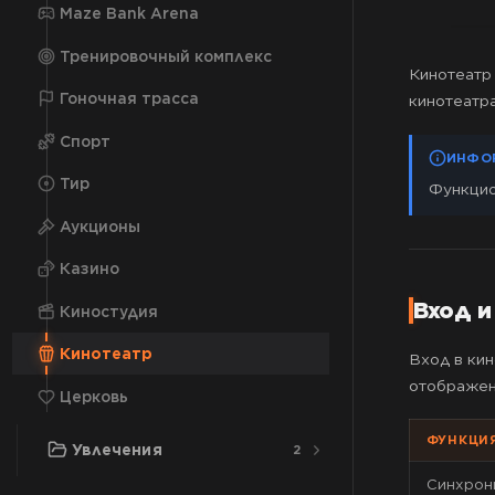
Регистрация урона
Порт
Maze Bank Arena
Анимации
Такси
Специальные заработки
7
Fivebets
Шахта
Тренировочный комплекс
Навыки
Водитель автобуса
Поиск сокровищ
Кинотеатр 
Ферма
Гоночная трасса
кинотеатра
Коллекции
Механик
Почта
Спорт
Питомцы
Дальнобойщик
Курьер
ИНФО
Тир
Функцио
Инкассатор
Рыбалка
Аукционы
Охота
Казино
Дайвинг
Вход и
Киностудия
Пожарный
Кинотеатр
Вход в ки
отображен
Церковь
ФУНКЦИ
Увлечения
2
Синхрон