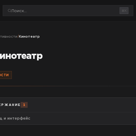
⌘K
тивности
/
Кинотеатр
инотеатр
ОСТИ
ЕРЖАНИЕ
1
д и интерфейс