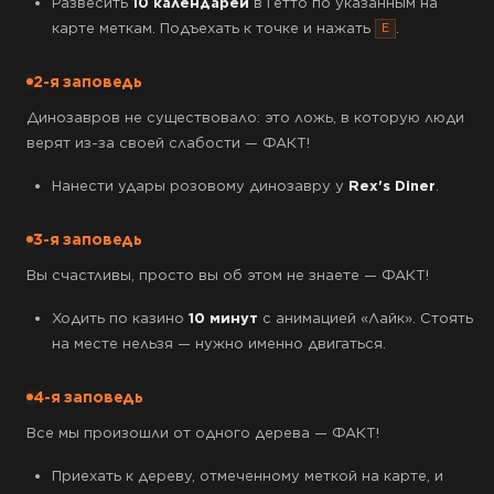
Развесить
10 календарей
в Гетто по указанным на
карте меткам. Подъехать к точке и нажать
.
E
2-я заповедь
Динозавров не существовало: это ложь, в которую люди
верят из-за своей слабости — ФАКТ!
Нанести удары розовому динозавру у
Rex's Diner
.
3-я заповедь
Вы счастливы, просто вы об этом не знаете — ФАКТ!
Ходить по казино
10 минут
с анимацией «Лайк». Стоять
на месте нельзя — нужно именно двигаться.
4-я заповедь
Все мы произошли от одного дерева — ФАКТ!
Приехать к дереву, отмеченному меткой на карте, и