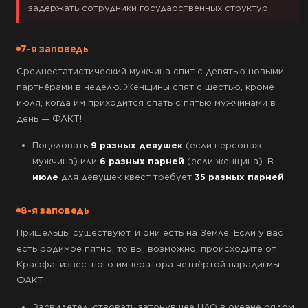
задержать сотрудники государственных структур.
7-я заповедь
Среднестатистический мужчина спит с девятью новыми
партнёрами в неделю. Женщины спят с шестью, кроме
июля, когда им приходится спать с пятью мужчинами в
день — ФАКТ!
Поцеловать
9 разных девушек
(если персонаж
мужчина) или
6 разных парней
(если женщина). В
июле
для девушек квест требует
35 разных парней
.
8-я заповедь
Пришельцы существуют, и они есть на Земле. Если у вас
есть родимое пятно, то вы, возможно, происходите от
Краффа, известного императора четвёртой парадигмы —
ФАКТ!
Засвидетельствовать затонувшее НЛО в океане рядом