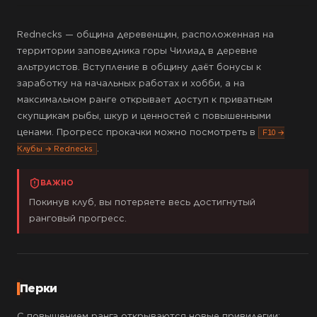
Rednecks — община деревенщин, расположенная на
территории заповедника горы Чилиад в деревне
альтруистов. Вступление в общину даёт бонусы к
заработку на начальных работах и хобби, а на
максимальном ранге открывает доступ к приватным
скупщикам рыбы, шкур и ценностей с повышенными
ценами. Прогресс прокачки можно посмотреть в
F10 →
.
Клубы → Rednecks
ВАЖНО
Покинув клуб, вы потеряете весь достигнутый
ранговый прогресс.
Перки
С повышением ранга открываются новые привилегии: