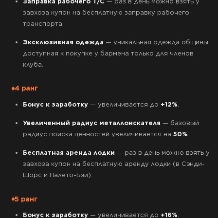
Заправка рабочего Т/С
— раз в день можно взять у
завхоза купон на бесплатную заправку рабочего
транспорта.
Эксклюзивная одежда
— уникальная одежда общины,
доступная к покупке у бармена только для членов
клуба.
4 ранг
Бонус к заработку
— увеличивается до
+12%
.
Увеличенный радиус металлоискателя
— базовый
радиус поиска ценностей увеличивается на
50%
.
Бесплатная аренда лодки
— раз в день можно взять у
завхоза купон на бесплатную аренду лодки (в Сэнди-
Шорс и Палето-Бэй).
5 ранг
Бонус к заработку
— увеличивается до
+16%
.