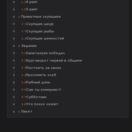
4 ранг
1.4
5 ранг
1.5
Приватные скупщики
2
Скупщик шкур
2.1
Скупщик рыбы
2.2
Скупщик ценностей
2.3
Задания
3
Капитализм победил
3.1
Круговорот червей в общине
3.2
Постоять за своих
3.3
Преломить хлеб
3.4
Рыбный день
3.5
Сам ты коммунист!
3.6
Субботник
3.7
Что плохо лежит
3.8
Пикет
4