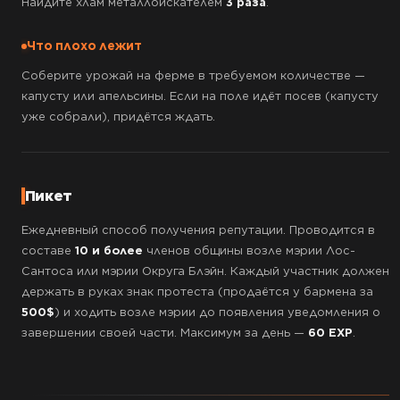
Найдите хлам металлоискателем
3 раза
.
Что плохо лежит
Соберите урожай на ферме в требуемом количестве —
капусту или апельсины. Если на поле идёт посев (капусту
уже собрали), придётся ждать.
Пикет
Ежедневный способ получения репутации. Проводится в
составе
10 и более
членов общины возле мэрии Лос-
Сантоса или мэрии Округа Блэйн. Каждый участник должен
держать в руках знак протеста (продаётся у бармена за
500$
) и ходить возле мэрии до появления уведомления о
завершении своей части. Максимум за день —
60 EXP
.