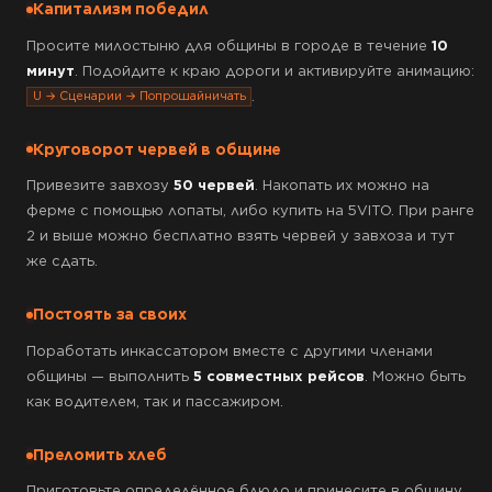
Капитализм победил
Просите милостыню для общины в городе в течение
10
минут
. Подойдите к краю дороги и активируйте анимацию:
.
U → Сценарии → Попрошайничать
Круговорот червей в общине
Привезите завхозу
50 червей
. Накопать их можно на
ферме с помощью лопаты, либо купить на 5VITO. При ранге
2 и выше можно бесплатно взять червей у завхоза и тут
же сдать.
Постоять за своих
Поработать инкассатором вместе с другими членами
общины — выполнить
5 совместных рейсов
. Можно быть
как водителем, так и пассажиром.
Преломить хлеб
Приготовьте определённое блюдо и принесите в общину.