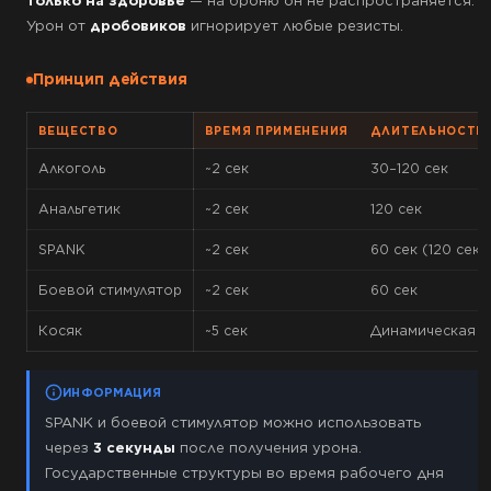
только на здоровье
— на броню он не распространяется.
Урон от
дробовиков
игнорирует любые резисты.
Принцип действия
ВЕЩЕСТВО
ВРЕМЯ ПРИМЕНЕНИЯ
ДЛИТЕЛЬНОСТЬ
Алкоголь
~2 сек
30–120 сек
Анальгетик
~2 сек
120 сек
SPANK
~2 сек
60 сек (120 сек 
Боевой стимулятор
~2 сек
60 сек
Косяк
~5 сек
Динамическая (
ИНФОРМАЦИЯ
SPANK и боевой стимулятор можно использовать
через
3 секунды
после получения урона.
Государственные структуры во время рабочего дня