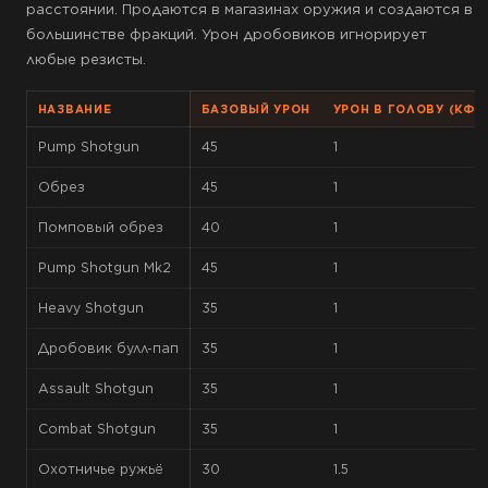
расстоянии. Продаются в магазинах оружия и создаются в
большинстве фракций. Урон дробовиков игнорирует
любые резисты.
НАЗВАНИЕ
БАЗОВЫЙ УРОН
УРОН В ГОЛОВУ (КФ.)
Pump Shotgun
45
1
Обрез
45
1
Помповый обрез
40
1
Pump Shotgun Mk2
45
1
Heavy Shotgun
35
1
Дробовик булл-пап
35
1
Assault Shotgun
35
1
Combat Shotgun
35
1
Охотничье ружьё
30
1.5