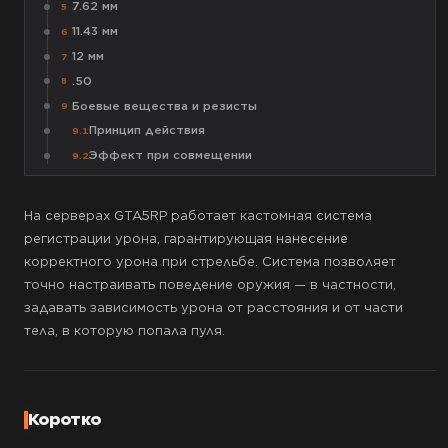
7.62 мм
5
11.43 мм
6
12 мм
7
.50
8
Боевые вещества и резисты
9
Принцип действия
9.1
Эффект при совмещении
9.2
На серверах GTA5RP работает кастомная система
регистрации урона, гарантирующая нанесение
корректного урона при стрельбе. Система позволяет
точно настраивать поведение оружия — в частности,
задавать зависимость урона от расстояния и от части
тела, в которую попала пуля.
Коротко