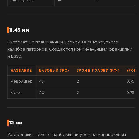
11.43 мм
Пистолеты с повышенным уроном за счёт крупного
калибра патронов. Создаются криминальными фракциями
и LSSD.
НАЗВАНИЕ
БАЗОВЫЙ УРОН
УРОН В ГОЛОВУ (КФ.)
УРОН 
Револьвер
45
2
0.75
Кольт
20
2
0.75
12 мм
Дробовики — имеют наибольший урон на минимальном