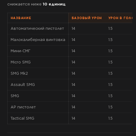
снижается ниже
10 единиц
.
НАЗВАНИЕ
БАЗОВЫЙ УРОН
УРОН В ГОЛОВ
Автоматический пистолет
14
1.5
Малокалиберная винтовка
14
1.5
Мини-СМГ
14
1.5
Micro SMG
14
1.5
SMG Mk2
14
1.5
Assault SMG
14
1.5
SMG
14
1.5
AP пистолет
14
1.5
Tactical SMG
14
1.5