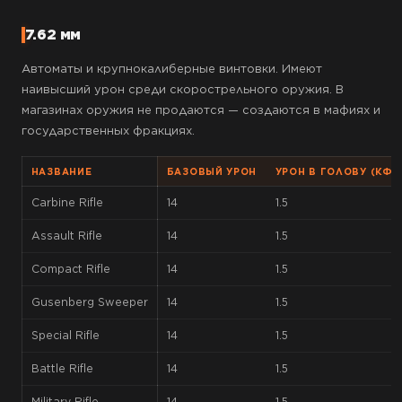
7.62 мм
Автоматы и крупнокалиберные винтовки. Имеют
наивысший урон среди скорострельного оружия. В
магазинах оружия не продаются — создаются в мафиях и
государственных фракциях.
НАЗВАНИЕ
БАЗОВЫЙ УРОН
УРОН В ГОЛОВУ (КФ.)
Carbine Rifle
14
1.5
Assault Rifle
14
1.5
Compact Rifle
14
1.5
Gusenberg Sweeper
14
1.5
Special Rifle
14
1.5
Battle Rifle
14
1.5
Military Rifle
14
1.5